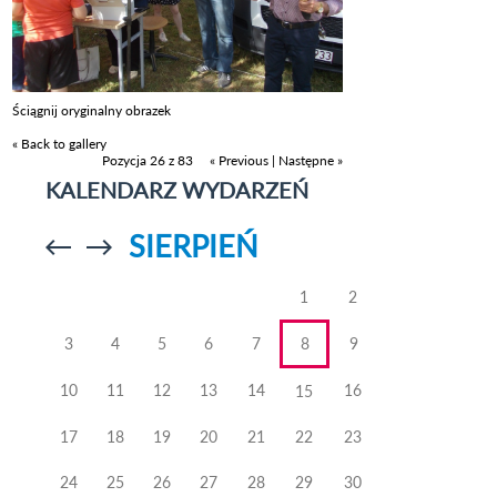
Ściągnij oryginalny obrazek
« Back to gallery
Pozycja 26 z 83
« Previous
|
Następne »
KALENDARZ WYDARZEŃ
SIERPIEŃ
Przejdź do
Przejdź do
poprzedniego
poprzedniego
miesiąca
miesiąca
1
2
3
4
5
6
7
8
9
10
11
12
13
14
16
15
17
18
19
20
21
22
23
24
25
26
27
28
29
30