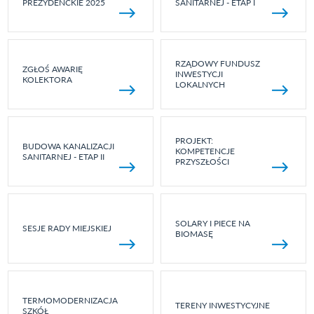
PREZYDENCKIE 2025
SANITARNEJ - ETAP I
RZĄDOWY FUNDUSZ
ZGŁOŚ AWARIĘ
INWESTYCJI
KOLEKTORA
LOKALNYCH
PROJEKT:
BUDOWA KANALIZACJI
KOMPETENCJE
SANITARNEJ - ETAP II
PRZYSZŁOŚCI
SOLARY I PIECE NA
SESJE RADY MIEJSKIEJ
BIOMASĘ
TERMOMODERNIZACJA
TERENY INWESTYCYJNE
SZKÓŁ