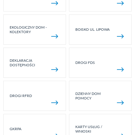
EKOLOGICZNY DOM -
BOISKO UL. LIPOWA
KOLEKTORY
DEKLARACJA
DROGI FDS
DOSTĘPNOŚCI
DZIENNY DOM
DROGI RFRD
POMOCY
KARTY USŁUG /
GKRPA
WNIOSKI