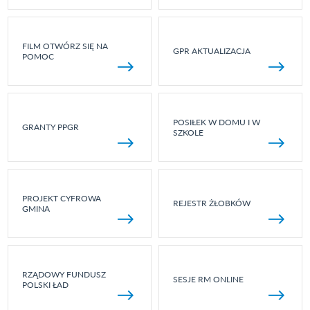
FILM OTWÓRZ SIĘ NA
GPR AKTUALIZACJA
POMOC
POSIŁEK W DOMU I W
GRANTY PPGR
SZKOLE
PROJEKT CYFROWA
REJESTR ŻŁOBKÓW
GMINA
RZĄDOWY FUNDUSZ
SESJE RM ONLINE
POLSKI ŁAD