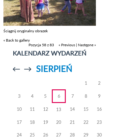
Ściągnij oryginalny obrazek
« Back to gallery
Pozycja 58 z 83
« Previous
|
Następne »
KALENDARZ WYDARZEŃ
SIERPIEŃ
Przejdź do
Przejdź do
poprzedniego
poprzedniego
miesiąca
miesiąca
1
2
3
4
5
6
7
8
9
10
11
12
14
15
16
13
17
18
19
20
21
22
23
24
25
26
27
28
29
30