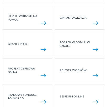
FILM OTWÓRZ SIĘ NA
GPR AKTUALIZACJA
POMOC
POSIŁEK W DOMU I W
GRANTY PPGR
SZKOLE
PROJEKT CYFROWA
REJESTR ŻŁOBKÓW
GMINA
RZĄDOWY FUNDUSZ
SESJE RM ONLINE
POLSKI ŁAD