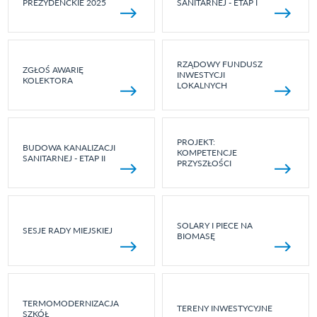
PREZYDENCKIE 2025
SANITARNEJ - ETAP I
RZĄDOWY FUNDUSZ
ZGŁOŚ AWARIĘ
INWESTYCJI
KOLEKTORA
LOKALNYCH
PROJEKT:
BUDOWA KANALIZACJI
KOMPETENCJE
SANITARNEJ - ETAP II
PRZYSZŁOŚCI
SOLARY I PIECE NA
SESJE RADY MIEJSKIEJ
BIOMASĘ
TERMOMODERNIZACJA
TERENY INWESTYCYJNE
SZKÓŁ