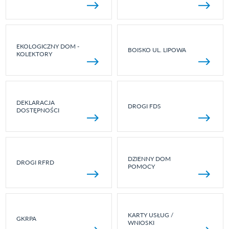
EKOLOGICZNY DOM -
BOISKO UL. LIPOWA
KOLEKTORY
DEKLARACJA
DROGI FDS
DOSTĘPNOŚCI
DZIENNY DOM
DROGI RFRD
POMOCY
KARTY USŁUG /
GKRPA
WNIOSKI