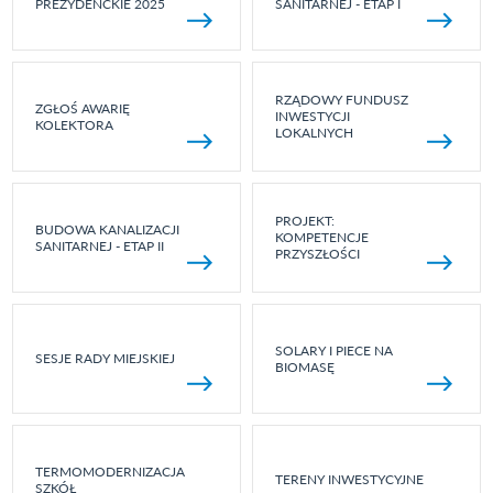
PREZYDENCKIE 2025
SANITARNEJ - ETAP I
RZĄDOWY FUNDUSZ
ZGŁOŚ AWARIĘ
INWESTYCJI
KOLEKTORA
LOKALNYCH
PROJEKT:
BUDOWA KANALIZACJI
KOMPETENCJE
SANITARNEJ - ETAP II
PRZYSZŁOŚCI
SOLARY I PIECE NA
SESJE RADY MIEJSKIEJ
BIOMASĘ
TERMOMODERNIZACJA
TERENY INWESTYCYJNE
SZKÓŁ