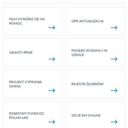
FILM OTWÓRZ SIĘ NA
GPR AKTUALIZACJA
POMOC
POSIŁEK W DOMU I W
GRANTY PPGR
SZKOLE
PROJEKT CYFROWA
REJESTR ŻŁOBKÓW
GMINA
RZĄDOWY FUNDUSZ
SESJE RM ONLINE
POLSKI ŁAD