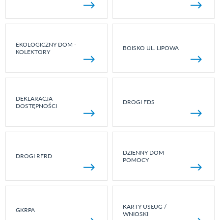
EKOLOGICZNY DOM -
BOISKO UL. LIPOWA
KOLEKTORY
DEKLARACJA
DROGI FDS
DOSTĘPNOŚCI
DZIENNY DOM
DROGI RFRD
POMOCY
KARTY USŁUG /
GKRPA
WNIOSKI