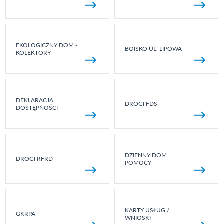
EKOLOGICZNY DOM -
BOISKO UL. LIPOWA
KOLEKTORY
DEKLARACJA
DROGI FDS
DOSTĘPNOŚCI
DZIENNY DOM
DROGI RFRD
POMOCY
KARTY USŁUG /
GKRPA
WNIOSKI