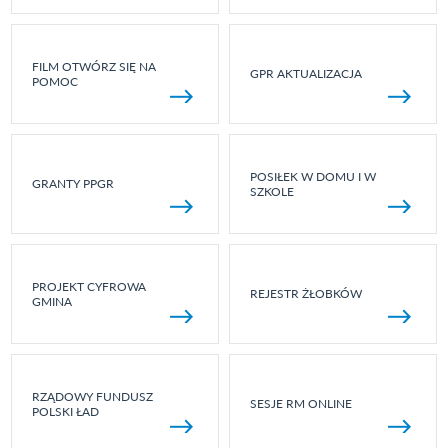
FILM OTWÓRZ SIĘ NA
GPR AKTUALIZACJA
POMOC
POSIŁEK W DOMU I W
GRANTY PPGR
SZKOLE
PROJEKT CYFROWA
REJESTR ŻŁOBKÓW
GMINA
RZĄDOWY FUNDUSZ
SESJE RM ONLINE
POLSKI ŁAD