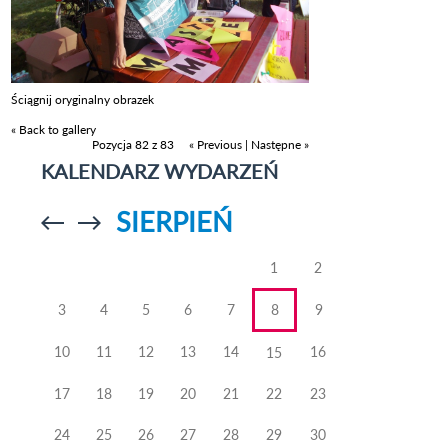
Ściągnij oryginalny obrazek
« Back to gallery
Pozycja 82 z 83
« Previous
|
Następne »
KALENDARZ WYDARZEŃ
SIERPIEŃ
Przejdź do
Przejdź do
poprzedniego
poprzedniego
miesiąca
miesiąca
1
2
3
4
5
6
7
8
9
10
11
12
13
14
16
15
17
18
19
20
21
22
23
24
25
26
27
28
29
30