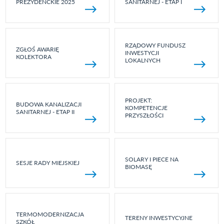
PREZYDENCKIE 2025
SANITARNEJ - ETAP I
RZĄDOWY FUNDUSZ
ZGŁOŚ AWARIĘ
INWESTYCJI
KOLEKTORA
LOKALNYCH
PROJEKT:
BUDOWA KANALIZACJI
KOMPETENCJE
SANITARNEJ - ETAP II
PRZYSZŁOŚCI
SOLARY I PIECE NA
SESJE RADY MIEJSKIEJ
BIOMASĘ
TERMOMODERNIZACJA
TERENY INWESTYCYJNE
SZKÓŁ