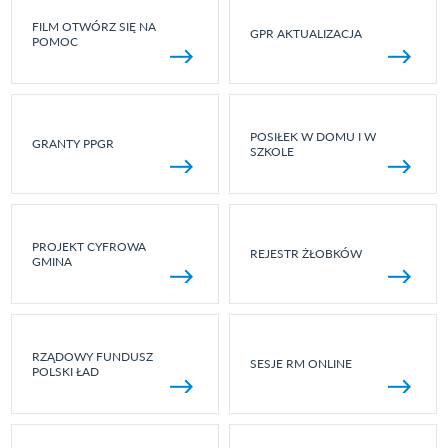
FILM OTWÓRZ SIĘ NA
GPR AKTUALIZACJA
POMOC
POSIŁEK W DOMU I W
GRANTY PPGR
SZKOLE
PROJEKT CYFROWA
REJESTR ŻŁOBKÓW
GMINA
RZĄDOWY FUNDUSZ
SESJE RM ONLINE
POLSKI ŁAD