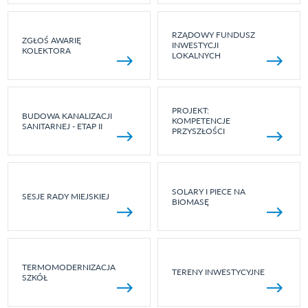
RZĄDOWY FUNDUSZ
ZGŁOŚ AWARIĘ
INWESTYCJI
KOLEKTORA
LOKALNYCH
PROJEKT:
BUDOWA KANALIZACJI
KOMPETENCJE
SANITARNEJ - ETAP II
PRZYSZŁOŚCI
SOLARY I PIECE NA
SESJE RADY MIEJSKIEJ
BIOMASĘ
TERMOMODERNIZACJA
TERENY INWESTYCYJNE
SZKÓŁ