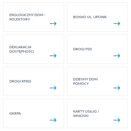
EKOLOGICZNY DOM -
BOISKO UL. LIPOWA
KOLEKTORY
DEKLARACJA
DROGI FDS
DOSTĘPNOŚCI
DZIENNY DOM
DROGI RFRD
POMOCY
KARTY USŁUG /
GKRPA
WNIOSKI