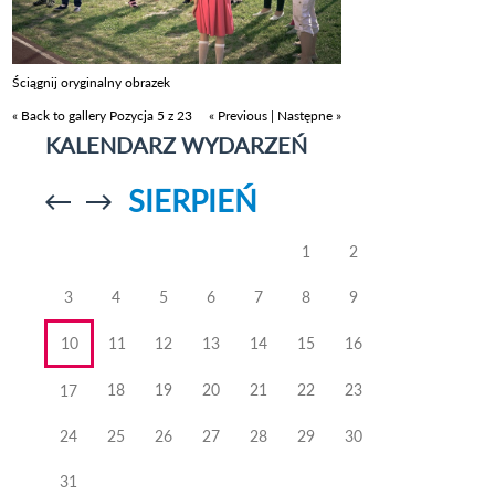
Ściągnij oryginalny obrazek
« Back to gallery
Pozycja 5 z 23
« Previous
|
Następne »
KALENDARZ WYDARZEŃ
SIERPIEŃ
Przejdź do
Przejdź do
poprzedniego
poprzedniego
miesiąca
miesiąca
1
2
3
4
5
6
7
8
9
10
11
12
13
14
15
16
18
19
20
21
22
23
17
24
25
26
27
28
29
30
31