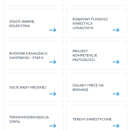
RZĄDOWY FUNDUSZ
ZGŁOŚ AWARIĘ
INWESTYCJI
KOLEKTORA
LOKALNYCH
PROJEKT:
BUDOWA KANALIZACJI
KOMPETENCJE
SANITARNEJ - ETAP II
PRZYSZŁOŚCI
SOLARY I PIECE NA
SESJE RADY MIEJSKIEJ
BIOMASĘ
TERMOMODERNIZACJA
TERENY INWESTYCYJNE
SZKÓŁ