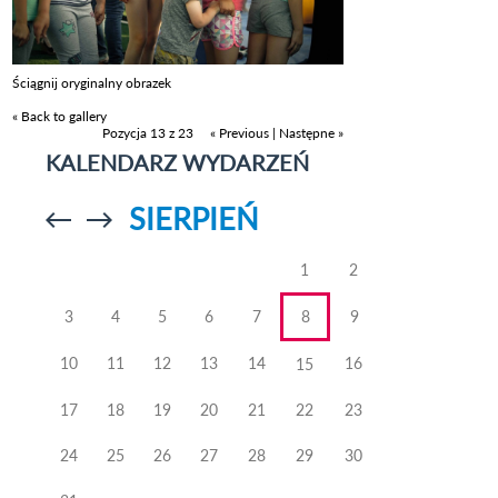
Ściągnij oryginalny obrazek
« Back to gallery
Pozycja 13 z 23
« Previous
|
Następne »
KALENDARZ WYDARZEŃ
SIERPIEŃ
Przejdź do
Przejdź do
poprzedniego
poprzedniego
miesiąca
miesiąca
1
2
3
4
5
6
7
8
9
10
11
12
13
14
16
15
17
18
19
20
21
22
23
24
25
26
27
28
29
30