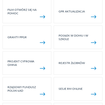
FILM OTWÓRZ SIĘ NA
GPR AKTUALIZACJA
POMOC
POSIŁEK W DOMU I W
GRANTY PPGR
SZKOLE
PROJEKT CYFROWA
REJESTR ŻŁOBKÓW
GMINA
RZĄDOWY FUNDUSZ
SESJE RM ONLINE
POLSKI ŁAD