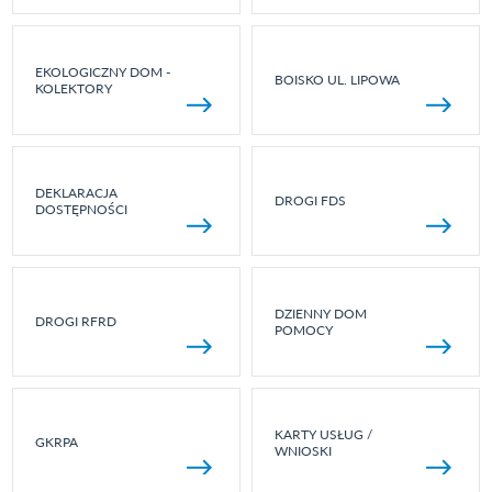
EKOLOGICZNY DOM -
BOISKO UL. LIPOWA
KOLEKTORY
DEKLARACJA
DROGI FDS
DOSTĘPNOŚCI
DZIENNY DOM
DROGI RFRD
POMOCY
KARTY USŁUG /
GKRPA
WNIOSKI