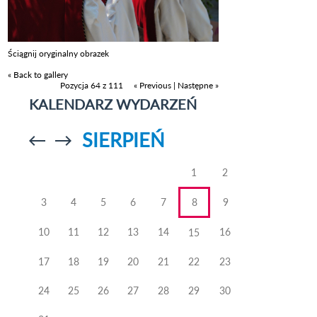
Ściągnij oryginalny obrazek
« Back to gallery
Pozycja 64 z 111
« Previous
|
Następne »
KALENDARZ WYDARZEŃ
SIERPIEŃ
Przejdź do
Przejdź do
poprzedniego
poprzedniego
miesiąca
miesiąca
1
2
3
4
5
6
7
8
9
10
11
12
13
14
16
15
17
18
19
20
21
22
23
24
25
26
27
28
29
30