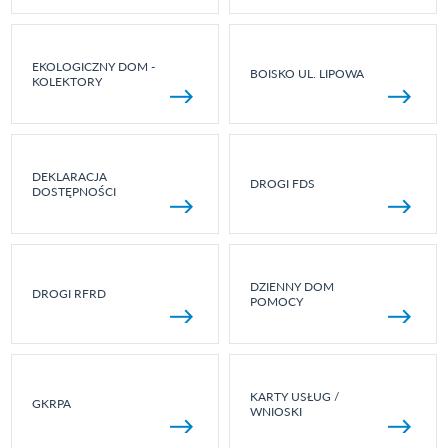
EKOLOGICZNY DOM -
BOISKO UL. LIPOWA
KOLEKTORY
DEKLARACJA
DROGI FDS
DOSTĘPNOŚCI
DZIENNY DOM
DROGI RFRD
POMOCY
KARTY USŁUG /
GKRPA
WNIOSKI