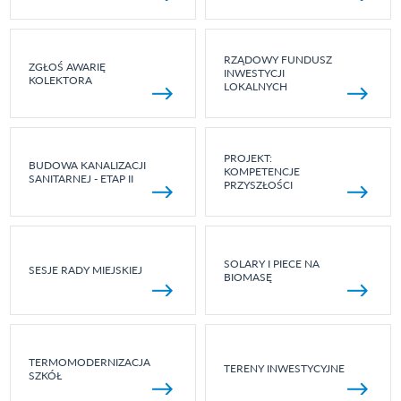
RZĄDOWY FUNDUSZ
ZGŁOŚ AWARIĘ
INWESTYCJI
KOLEKTORA
LOKALNYCH
PROJEKT:
BUDOWA KANALIZACJI
KOMPETENCJE
SANITARNEJ - ETAP II
PRZYSZŁOŚCI
SOLARY I PIECE NA
SESJE RADY MIEJSKIEJ
BIOMASĘ
TERMOMODERNIZACJA
TERENY INWESTYCYJNE
SZKÓŁ