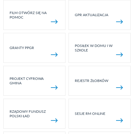
FILM OTWÓRZ SIĘ NA
GPR AKTUALIZACJA
POMOC
POSIŁEK W DOMU I W
GRANTY PPGR
SZKOLE
PROJEKT CYFROWA
REJESTR ŻŁOBKÓW
GMINA
RZĄDOWY FUNDUSZ
SESJE RM ONLINE
POLSKI ŁAD