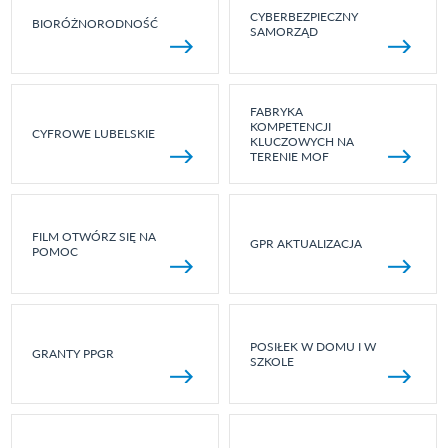
CYBERBEZPIECZNY
BIORÓŻNORODNOŚĆ
SAMORZĄD
FABRYKA
KOMPETENCJI
CYFROWE LUBELSKIE
KLUCZOWYCH NA
TERENIE MOF
FILM OTWÓRZ SIĘ NA
GPR AKTUALIZACJA
POMOC
POSIŁEK W DOMU I W
GRANTY PPGR
SZKOLE