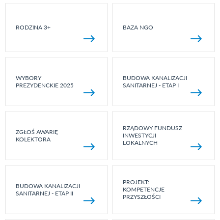
RODZINA 3+
BAZA NGO
WYBORY
BUDOWA KANALIZACJI
PREZYDENCKIE 2025
SANITARNEJ - ETAP I
RZĄDOWY FUNDUSZ
ZGŁOŚ AWARIĘ
INWESTYCJI
KOLEKTORA
LOKALNYCH
PROJEKT:
BUDOWA KANALIZACJI
KOMPETENCJE
SANITARNEJ - ETAP II
PRZYSZŁOŚCI