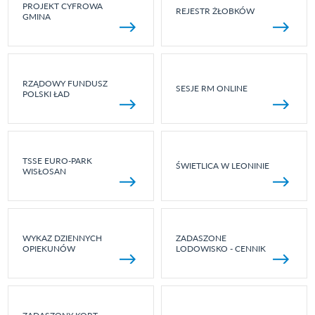
PROJEKT CYFROWA
REJESTR ŻŁOBKÓW
GMINA
RZĄDOWY FUNDUSZ
SESJE RM ONLINE
POLSKI ŁAD
TSSE EURO-PARK
ŚWIETLICA W LEONINIE
WISŁOSAN
WYKAZ DZIENNYCH
ZADASZONE
OPIEKUNÓW
LODOWISKO - CENNIK