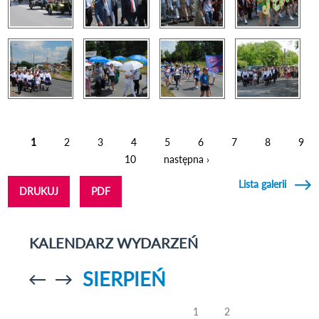
1
2
3
4
5
6
7
8
9
Strony
10
następna ›
Lista galerii
DRUKUJ
PDF
KALENDARZ WYDARZEŃ
SIERPIEŃ
Przejdź do
Przejdź do
poprzedniego
poprzedniego
miesiąca
miesiąca
1
2