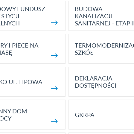
DOWY FUNDUSZ
BUDOWA
STYCJI
KANALIZACJI
ALNYCH
SANITARNEJ - ETAP I
RY I PIECE NA
TERMOMODERNIZA
MASĘ
SZKÓŁ
DEKLARACJA
KO UL. LIPOWA
DOSTĘPNOŚCI
ENNY DOM
GKRPA
OCY