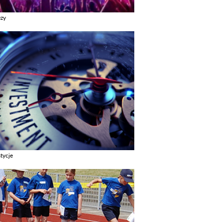
ezy
z galerie w kategori Imprezy
tycje
z galerie w kategori Inwestycje