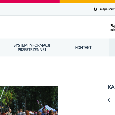
y serwis
mapa serw
ej
Pi
Imie
SYSTEM INFORMACJI
Szuk
KONTAKT
OŚNIK OTWORZY SIĘ W NOWYM OKNIE
PRZESTRZENNEJ
Wy
KA
p