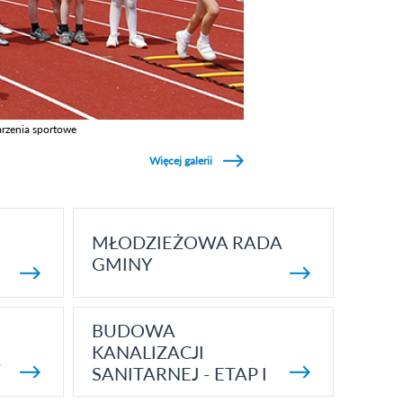
rzenia sportowe
z galerie w kategori Wydarzenia sportowe
Więcej galerii
MŁODZIEŻOWA RADA
GMINY
BUDOWA
KANALIZACJI
5
SANITARNEJ - ETAP I