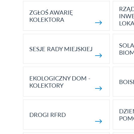
RZĄ
ZGŁOŚ AWARIĘ
INWE
KOLEKTORA
LOK
SOLA
SESJE RADY MIEJSKIEJ
BIO
EKOLOGICZNY DOM -
BOIS
KOLEKTORY
DZI
DROGI RFRD
POM