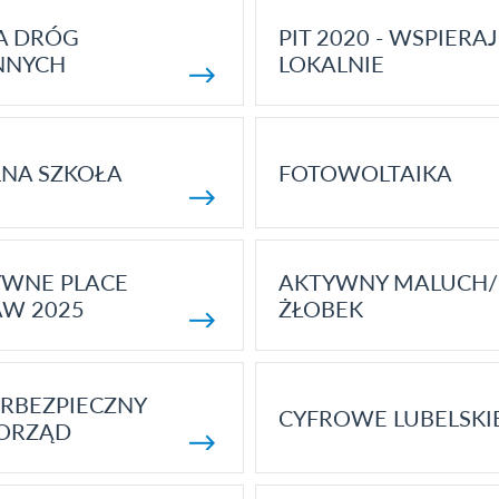
A DRÓG
PIT 2020 - WSPIERAJ
NNYCH
LOKALNIE
NA SZKOŁA
FOTOWOLTAIKA
YWNE PLACE
AKTYWNY MALUCH/
AW 2025
ŻŁOBEK
RBEZPIECZNY
CYFROWE LUBELSKI
ORZĄD