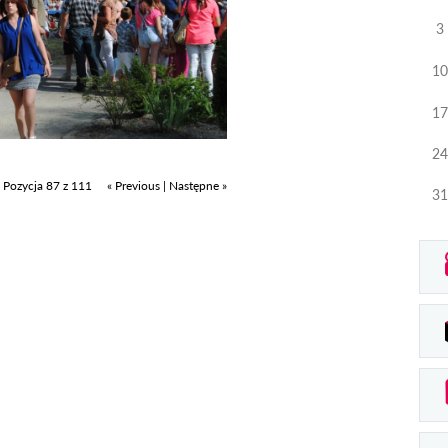
3
10
17
24
Pozycja 87 z 111
« Previous
|
Następne »
31