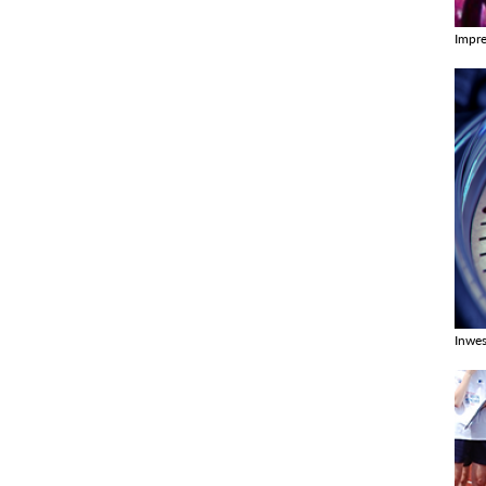
Impr
Zobac
Inwes
Zobac