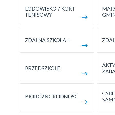
LODOWISKO / KORT
MAP
TENISOWY
GMI
ZDALNA SZKOŁA +
ZDAL
AKT
PRZEDSZKOLE
ZAB
CYBE
BIORÓŻNORODNOŚĆ
SAM