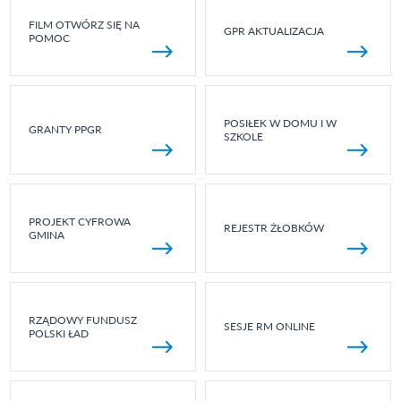
FILM OTWÓRZ SIĘ NA
GPR AKTUALIZACJA
POMOC
POSIŁEK W DOMU I W
GRANTY PPGR
SZKOLE
PROJEKT CYFROWA
REJESTR ŻŁOBKÓW
GMINA
RZĄDOWY FUNDUSZ
SESJE RM ONLINE
POLSKI ŁAD