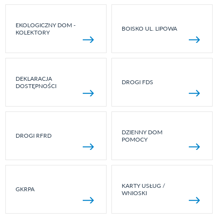
EKOLOGICZNY DOM -
BOISKO UL. LIPOWA
KOLEKTORY
DEKLARACJA
DROGI FDS
DOSTĘPNOŚCI
DZIENNY DOM
DROGI RFRD
POMOCY
KARTY USŁUG /
GKRPA
WNIOSKI