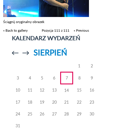
Ściągnij oryginalny obrazek
« Back to gallery
Pozycja 111 z 111
« Previous
KALENDARZ WYDARZEŃ
SIERPIEŃ
Przejdź do
Przejdź do
poprzedniego
poprzedniego
miesiąca
miesiąca
1
2
3
4
5
6
7
8
9
10
11
12
13
15
16
14
17
18
19
20
21
22
23
24
25
26
27
28
29
30
31