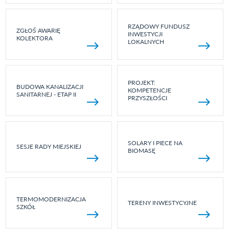
RZĄDOWY FUNDUSZ
ZGŁOŚ AWARIĘ
INWESTYCJI
KOLEKTORA
LOKALNYCH
PROJEKT:
BUDOWA KANALIZACJI
KOMPETENCJE
SANITARNEJ - ETAP II
PRZYSZŁOŚCI
SOLARY I PIECE NA
SESJE RADY MIEJSKIEJ
BIOMASĘ
TERMOMODERNIZACJA
TERENY INWESTYCYJNE
SZKÓŁ