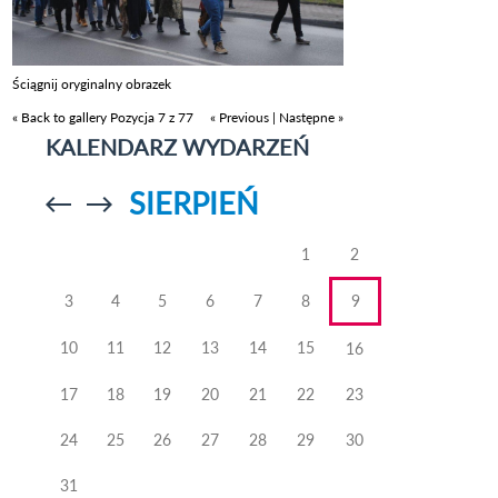
Ściągnij oryginalny obrazek
« Back to gallery
Pozycja 7 z 77
« Previous
|
Następne »
KALENDARZ WYDARZEŃ
SIERPIEŃ
Przejdź do
Przejdź do
poprzedniego
poprzedniego
miesiąca
miesiąca
1
2
3
4
5
6
7
8
9
10
11
12
13
14
15
16
17
18
19
20
21
22
23
24
25
26
27
28
29
30
31