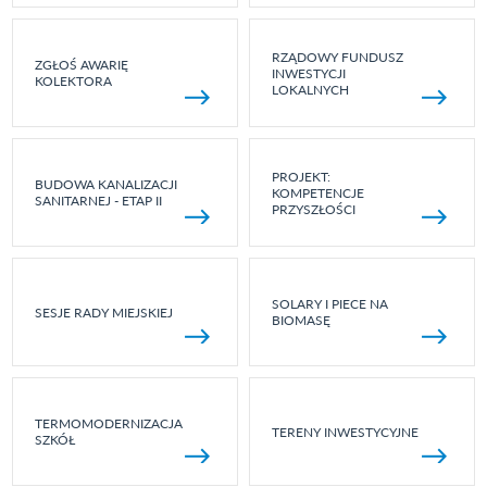
RZĄDOWY FUNDUSZ
ZGŁOŚ AWARIĘ
INWESTYCJI
KOLEKTORA
LOKALNYCH
PROJEKT:
BUDOWA KANALIZACJI
KOMPETENCJE
SANITARNEJ - ETAP II
PRZYSZŁOŚCI
SOLARY I PIECE NA
SESJE RADY MIEJSKIEJ
BIOMASĘ
TERMOMODERNIZACJA
TERENY INWESTYCYJNE
SZKÓŁ