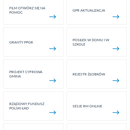
FILM OTWÓRZ SIĘ NA
GPR AKTUALIZACJA
POMOC
POSIŁEK W DOMU I W
GRANTY PPGR
SZKOLE
PROJEKT CYFROWA
REJESTR ŻŁOBKÓW
GMINA
RZĄDOWY FUNDUSZ
SESJE RM ONLINE
POLSKI ŁAD