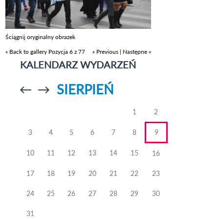
Ściągnij oryginalny obrazek
« Back to gallery
Pozycja 6 z 77
« Previous
|
Następne »
KALENDARZ WYDARZEŃ
SIERPIEŃ
Przejdź do
Przejdź do
poprzedniego
poprzedniego
miesiąca
miesiąca
1
2
3
4
5
6
7
8
9
10
11
12
13
14
15
16
17
18
19
20
21
22
23
24
25
26
27
28
29
30
31