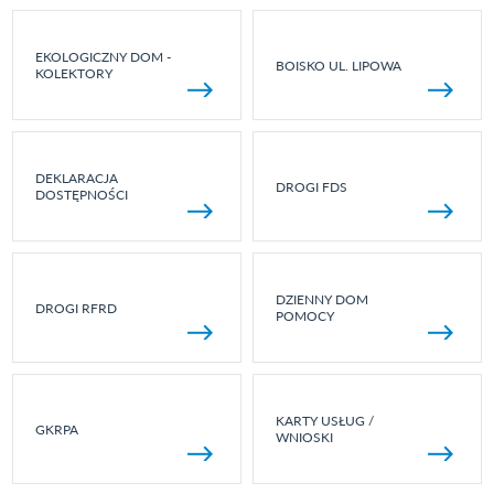
EKOLOGICZNY DOM -
BOISKO UL. LIPOWA
KOLEKTORY
DEKLARACJA
DROGI FDS
DOSTĘPNOŚCI
DZIENNY DOM
DROGI RFRD
POMOCY
KARTY USŁUG /
GKRPA
WNIOSKI