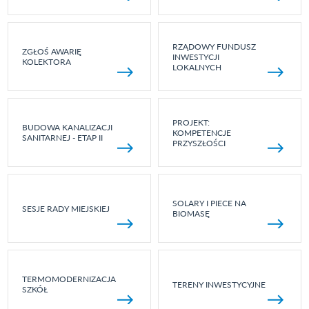
RZĄDOWY FUNDUSZ
ZGŁOŚ AWARIĘ
INWESTYCJI
KOLEKTORA
LOKALNYCH
PROJEKT:
BUDOWA KANALIZACJI
KOMPETENCJE
SANITARNEJ - ETAP II
PRZYSZŁOŚCI
SOLARY I PIECE NA
SESJE RADY MIEJSKIEJ
BIOMASĘ
TERMOMODERNIZACJA
TERENY INWESTYCYJNE
SZKÓŁ