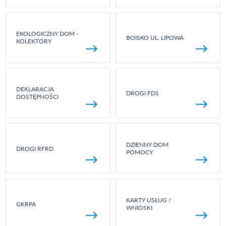
EKOLOGICZNY DOM -
BOISKO UL. LIPOWA
KOLEKTORY
DEKLARACJA
DROGI FDS
DOSTĘPNOŚCI
DZIENNY DOM
DROGI RFRD
POMOCY
KARTY USŁUG /
GKRPA
WNIOSKI