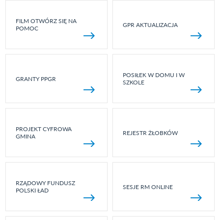
FILM OTWÓRZ SIĘ NA
GPR AKTUALIZACJA
POMOC
POSIŁEK W DOMU I W
GRANTY PPGR
SZKOLE
PROJEKT CYFROWA
REJESTR ŻŁOBKÓW
GMINA
RZĄDOWY FUNDUSZ
SESJE RM ONLINE
POLSKI ŁAD