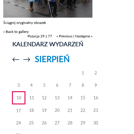
Ściągnij oryginalny obrazek
« Back to gallery
Pozycja 29 z 77
« Previous
|
Następne »
KALENDARZ WYDARZEŃ
SIERPIEŃ
Przejdź do
Przejdź do
poprzedniego
poprzedniego
miesiąca
miesiąca
1
2
3
4
5
6
7
8
9
10
11
12
13
14
15
16
18
19
20
21
22
23
17
24
25
26
27
28
29
30