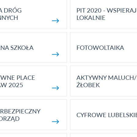
A DRÓG
PIT 2020 - WSPIERAJ
NNYCH
LOKALNIE
NA SZKOŁA
FOTOWOLTAIKA
YWNE PLACE
AKTYWNY MALUCH/
AW 2025
ŻŁOBEK
RBEZPIECZNY
CYFROWE LUBELSKI
ORZĄD