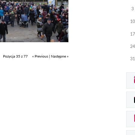
3
10
17
24
Pozycja 35 z 77
« Previous
|
Następne »
31