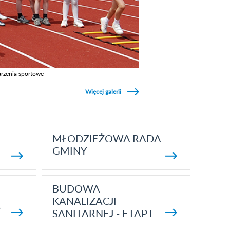
rzenia sportowe
z galerie w kategori Wydarzenia sportowe
Więcej galerii
MŁODZIEŻOWA RADA
GMINY
BUDOWA
KANALIZACJI
5
SANITARNEJ - ETAP I