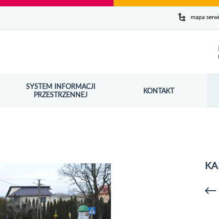
y serwis
mapa serw
ej
SYSTEM INFORMACJI
Szuk
KONTAKT
OŚNIK OTWORZY SIĘ W NOWYM OKNIE
PRZESTRZENNEJ
Wy
KA
p