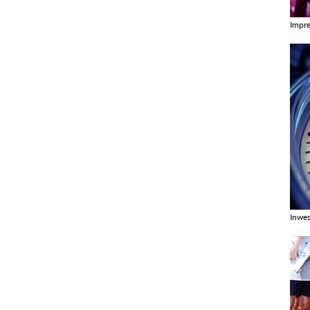
Impr
Zobac
Inwes
Zobac