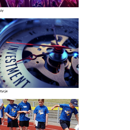
ezy
z galerie w kategori Imprezy
tycje
z galerie w kategori Inwestycje