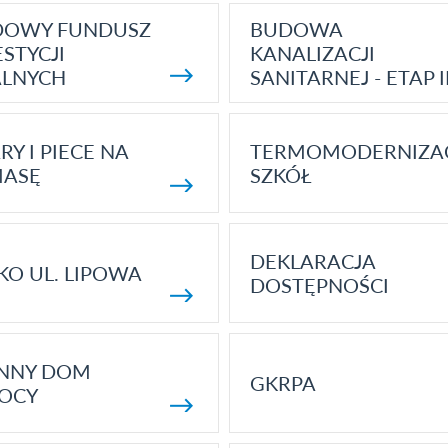
DOWY FUNDUSZ
BUDOWA
STYCJI
KANALIZACJI
ALNYCH
SANITARNEJ - ETAP I
RY I PIECE NA
TERMOMODERNIZA
MASĘ
SZKÓŁ
DEKLARACJA
KO UL. LIPOWA
DOSTĘPNOŚCI
ENNY DOM
GKRPA
OCY