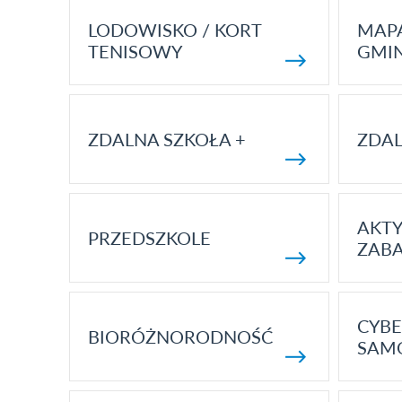
LODOWISKO / KORT
MAP
TENISOWY
GMI
ZDALNA SZKOŁA +
ZDAL
AKT
PRZEDSZKOLE
ZAB
CYBE
BIORÓŻNORODNOŚĆ
SAM