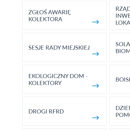
RZĄ
ZGŁOŚ AWARIĘ
INWE
KOLEKTORA
LOK
SOLA
SESJE RADY MIEJSKIEJ
BIO
EKOLOGICZNY DOM -
BOIS
KOLEKTORY
DZI
DROGI RFRD
POM