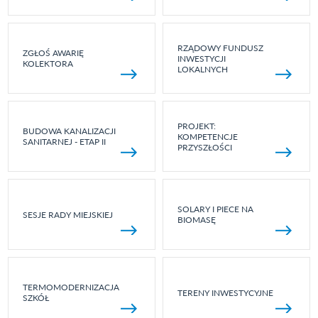
RZĄDOWY FUNDUSZ
ZGŁOŚ AWARIĘ
INWESTYCJI
KOLEKTORA
LOKALNYCH
PROJEKT:
BUDOWA KANALIZACJI
KOMPETENCJE
SANITARNEJ - ETAP II
PRZYSZŁOŚCI
SOLARY I PIECE NA
SESJE RADY MIEJSKIEJ
BIOMASĘ
TERMOMODERNIZACJA
TERENY INWESTYCYJNE
SZKÓŁ