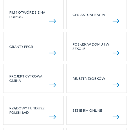
FILM OTWÓRZ SIĘ NA
GPR AKTUALIZACJA
POMOC
POSIŁEK W DOMU I W
GRANTY PPGR
SZKOLE
PROJEKT CYFROWA
REJESTR ŻŁOBKÓW
GMINA
RZĄDOWY FUNDUSZ
SESJE RM ONLINE
POLSKI ŁAD