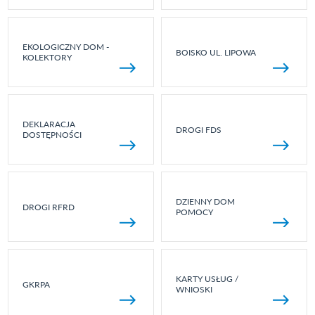
EKOLOGICZNY DOM -
BOISKO UL. LIPOWA
KOLEKTORY
DEKLARACJA
DROGI FDS
DOSTĘPNOŚCI
DZIENNY DOM
DROGI RFRD
POMOCY
KARTY USŁUG /
GKRPA
WNIOSKI