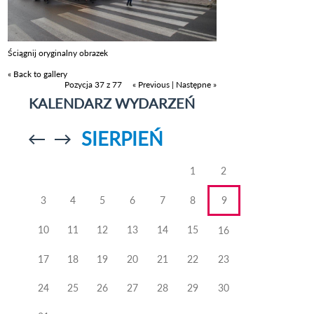
Ściągnij oryginalny obrazek
« Back to gallery
Pozycja 37 z 77
« Previous
|
Następne »
KALENDARZ WYDARZEŃ
SIERPIEŃ
Przejdź do
Przejdź do
poprzedniego
poprzedniego
miesiąca
miesiąca
1
2
3
4
5
6
7
8
9
10
11
12
13
14
15
16
17
18
19
20
21
22
23
24
25
26
27
28
29
30