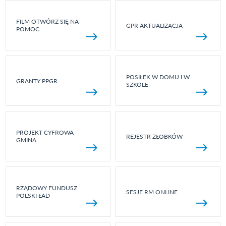
FILM OTWÓRZ SIĘ NA
GPR AKTUALIZACJA
POMOC
POSIŁEK W DOMU I W
GRANTY PPGR
SZKOLE
PROJEKT CYFROWA
REJESTR ŻŁOBKÓW
GMINA
RZĄDOWY FUNDUSZ
SESJE RM ONLINE
POLSKI ŁAD