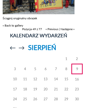
Ściągnij oryginalny obrazek
« Back to gallery
Pozycja 49 z 77
« Previous
|
Następne »
KALENDARZ WYDARZEŃ
SIERPIEŃ
Przejdź do
Przejdź do
poprzedniego
poprzedniego
miesiąca
miesiąca
1
2
3
4
5
6
7
8
9
10
11
12
13
14
15
16
17
18
19
20
21
22
23
24
25
26
27
28
29
30