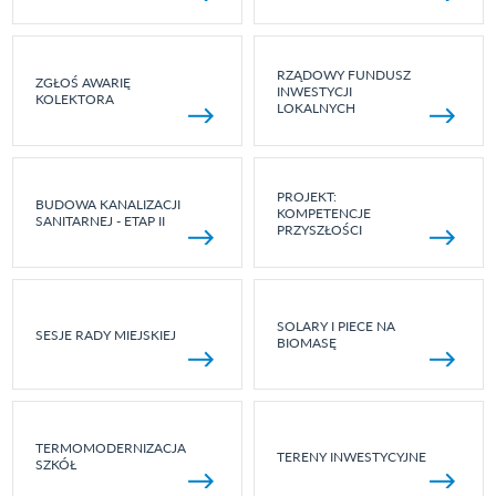
RZĄDOWY FUNDUSZ
ZGŁOŚ AWARIĘ
INWESTYCJI
KOLEKTORA
LOKALNYCH
PROJEKT:
BUDOWA KANALIZACJI
KOMPETENCJE
SANITARNEJ - ETAP II
PRZYSZŁOŚCI
SOLARY I PIECE NA
SESJE RADY MIEJSKIEJ
BIOMASĘ
TERMOMODERNIZACJA
TERENY INWESTYCYJNE
SZKÓŁ