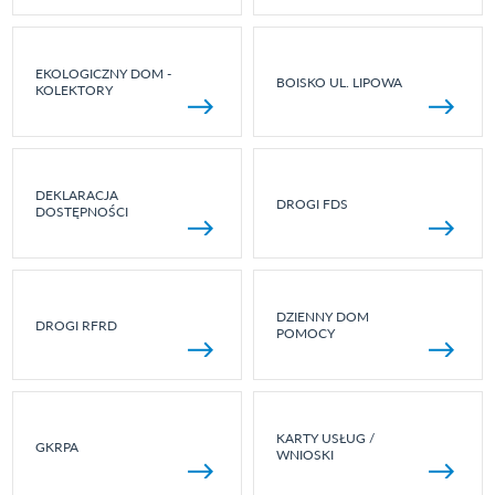
EKOLOGICZNY DOM -
BOISKO UL. LIPOWA
KOLEKTORY
DEKLARACJA
DROGI FDS
DOSTĘPNOŚCI
DZIENNY DOM
DROGI RFRD
POMOCY
KARTY USŁUG /
GKRPA
WNIOSKI