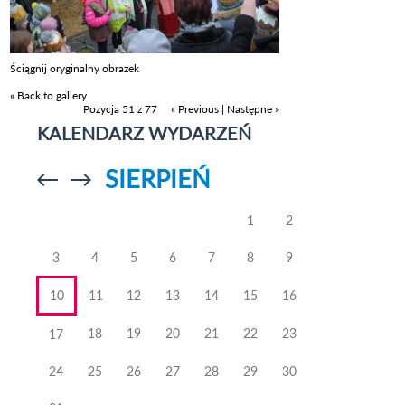
Ściągnij oryginalny obrazek
« Back to gallery
Pozycja 51 z 77
« Previous
|
Następne »
KALENDARZ WYDARZEŃ
SIERPIEŃ
Przejdź do
Przejdź do
poprzedniego
poprzedniego
miesiąca
miesiąca
1
2
3
4
5
6
7
8
9
10
11
12
13
14
15
16
18
19
20
21
22
23
17
24
25
26
27
28
29
30