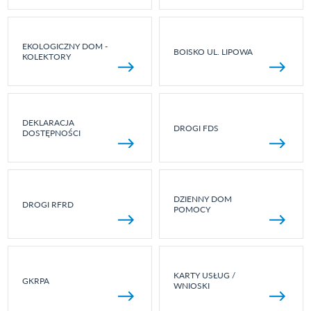
EKOLOGICZNY DOM -
BOISKO UL. LIPOWA
KOLEKTORY
DEKLARACJA
DROGI FDS
DOSTĘPNOŚCI
DZIENNY DOM
DROGI RFRD
POMOCY
KARTY USŁUG /
GKRPA
WNIOSKI