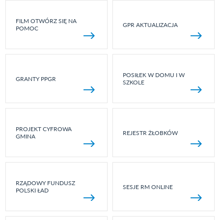
FILM OTWÓRZ SIĘ NA
GPR AKTUALIZACJA
POMOC
POSIŁEK W DOMU I W
GRANTY PPGR
SZKOLE
PROJEKT CYFROWA
REJESTR ŻŁOBKÓW
GMINA
RZĄDOWY FUNDUSZ
SESJE RM ONLINE
POLSKI ŁAD