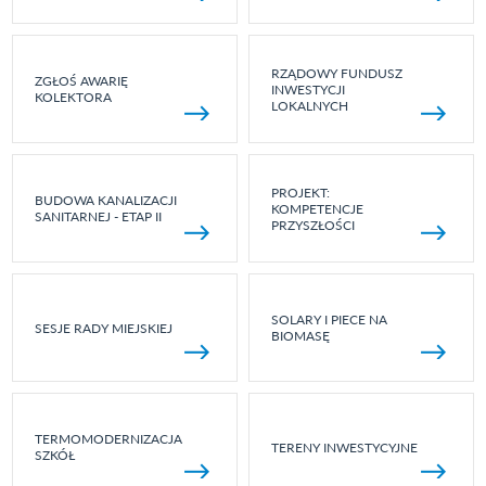
RZĄDOWY FUNDUSZ
ZGŁOŚ AWARIĘ
INWESTYCJI
KOLEKTORA
LOKALNYCH
PROJEKT:
BUDOWA KANALIZACJI
KOMPETENCJE
SANITARNEJ - ETAP II
PRZYSZŁOŚCI
SOLARY I PIECE NA
SESJE RADY MIEJSKIEJ
BIOMASĘ
TERMOMODERNIZACJA
TERENY INWESTYCYJNE
SZKÓŁ