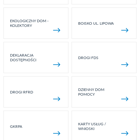
EKOLOGICZNY DOM -
BOISKO UL. LIPOWA
KOLEKTORY
DEKLARACJA
DROGI FDS
DOSTĘPNOŚCI
DZIENNY DOM
DROGI RFRD
POMOCY
KARTY USŁUG /
GKRPA
WNIOSKI