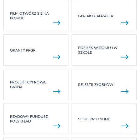
FILM OTWÓRZ SIĘ NA
GPR AKTUALIZACJA
POMOC
POSIŁEK W DOMU I W
GRANTY PPGR
SZKOLE
PROJEKT CYFROWA
REJESTR ŻŁOBKÓW
GMINA
RZĄDOWY FUNDUSZ
SESJE RM ONLINE
POLSKI ŁAD