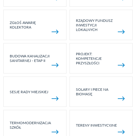
RZĄDOWY FUNDUSZ
ZGŁOŚ AWARIĘ
INWESTYCJI
KOLEKTORA
LOKALNYCH
PROJEKT:
BUDOWA KANALIZACJI
KOMPETENCJE
SANITARNEJ - ETAP II
PRZYSZŁOŚCI
SOLARY I PIECE NA
SESJE RADY MIEJSKIEJ
BIOMASĘ
TERMOMODERNIZACJA
TERENY INWESTYCYJNE
SZKÓŁ