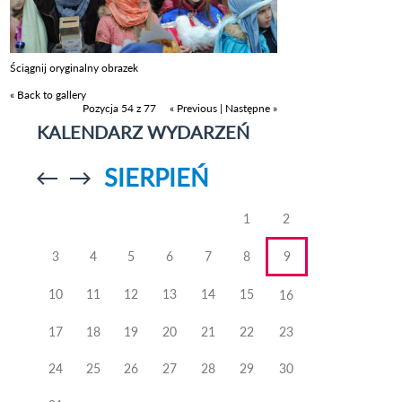
Ściągnij oryginalny obrazek
« Back to gallery
Pozycja 54 z 77
« Previous
|
Następne »
KALENDARZ WYDARZEŃ
SIERPIEŃ
Przejdź do
Przejdź do
poprzedniego
poprzedniego
miesiąca
miesiąca
1
2
3
4
5
6
7
8
9
10
11
12
13
14
15
16
17
18
19
20
21
22
23
24
25
26
27
28
29
30