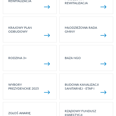
REWITALIZACJA
REWITALIZACJA
KRAJOWY PLAN
MŁODZIEŻOWA RADA
ODBUDOWY
GMINY
RODZINA 3+
BAZA NGO
WYBORY
BUDOWA KANALIZACJI
PREZYDENCKIE 2025
SANITARNEJ - ETAP I
RZĄDOWY FUNDUSZ
ZGŁOŚ AWARIĘ
INWESTYCJI