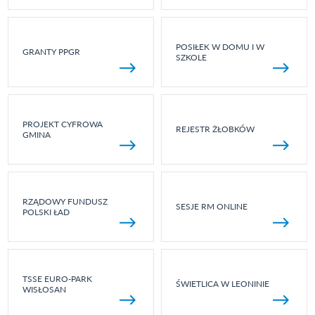
POSIŁEK W DOMU I W
GRANTY PPGR
SZKOLE
PROJEKT CYFROWA
REJESTR ŻŁOBKÓW
GMINA
RZĄDOWY FUNDUSZ
SESJE RM ONLINE
POLSKI ŁAD
TSSE EURO-PARK
ŚWIETLICA W LEONINIE
WISŁOSAN