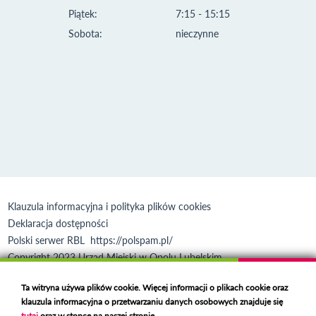
Piątek:
7:15 - 15:15
Sobota:
nieczynne
Klauzula informacyjna i polityka plików cookies
Deklaracja dostępności
Polski serwer RBL
https://polspam.pl/
Copyright 2023 Urząd Miejski w Opolu Lubelskim
Created by
VOBACOM
Odnośnik otworzy się w nowym oknie
Ta witryna używa plików cookie. Więcej informacji o plikach cookie oraz
klauzula informacyjna o przetwarzaniu danych osobowych znajduje się
tutaj
oraz w stopce na naszej stronie.