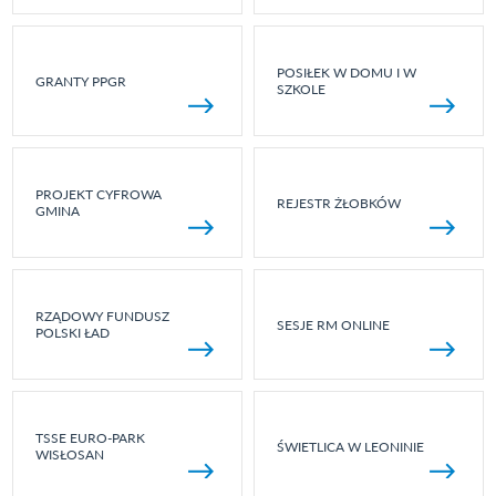
POSIŁEK W DOMU I W
GRANTY PPGR
SZKOLE
PROJEKT CYFROWA
REJESTR ŻŁOBKÓW
GMINA
RZĄDOWY FUNDUSZ
SESJE RM ONLINE
POLSKI ŁAD
TSSE EURO-PARK
ŚWIETLICA W LEONINIE
WISŁOSAN