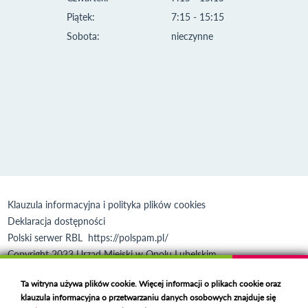
Piątek:
7:15 - 15:15
Sobota:
nieczynne
Klauzula informacyjna i polityka plików cookies
Deklaracja dostępności
Polski serwer RBL
https://polspam.pl/
Copyright 2023 Urząd Miejski w Opolu Lubelskim
Created by
VOBACOM
Odnośnik otworzy się w nowym oknie
Ta witryna używa plików cookie. Więcej informacji o plikach cookie oraz
klauzula informacyjna o przetwarzaniu danych osobowych znajduje się