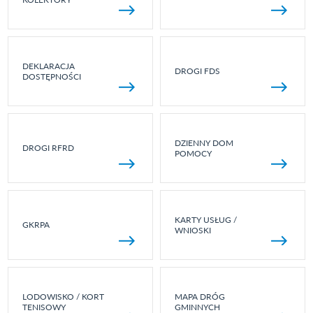
DEKLARACJA
DROGI FDS
DOSTĘPNOŚCI
DZIENNY DOM
DROGI RFRD
POMOCY
KARTY USŁUG /
GKRPA
WNIOSKI
LODOWISKO / KORT
MAPA DRÓG
TENISOWY
GMINNYCH