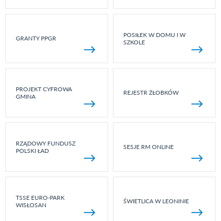
POSIŁEK W DOMU I W
GRANTY PPGR
SZKOLE
PROJEKT CYFROWA
REJESTR ŻŁOBKÓW
GMINA
RZĄDOWY FUNDUSZ
SESJE RM ONLINE
POLSKI ŁAD
TSSE EURO-PARK
ŚWIETLICA W LEONINIE
WISŁOSAN