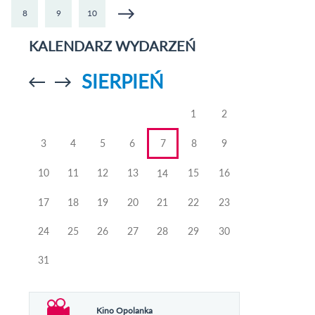
W O
8
9
10
LUBE
- 
07.12.
KALENDARZ WYDARZEŃ
SIERPIEŃ
Przejdź do
Przejdź do
poprzedniego
poprzedniego
miesiąca
miesiąca
1
2
3
4
5
6
7
8
9
10
11
12
13
15
16
14
17
18
19
20
21
22
23
24
25
26
27
28
29
30
31
Kino Opolanka