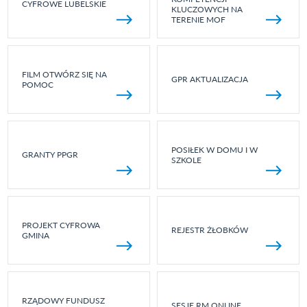
CYFROWE LUBELSKIE
KLUCZOWYCH NA
TERENIE MOF
FILM OTWÓRZ SIĘ NA
GPR AKTUALIZACJA
POMOC
POSIŁEK W DOMU I W
GRANTY PPGR
SZKOLE
PROJEKT CYFROWA
REJESTR ŻŁOBKÓW
GMINA
RZĄDOWY FUNDUSZ
SESJE RM ONLINE