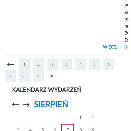
pod
gali
roz
nag
Bus
Exc
WIĘCEJ
KLIKNIJ ABY
ZOBACZYĆ
MATER
GM
O
Strony
1
…
2
3
4
5
6
LUBEL
7
8
9
10
KALENDARZ WYDARZEŃ
SIERPIEŃ
Przejdź do
Przejdź do
poprzedniego
poprzedniego
miesiąca
miesiąca
1
2
3
4
5
6
7
8
9