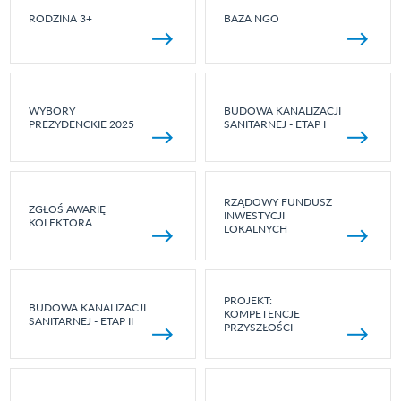
RODZINA 3+
BAZA NGO
WYBORY
BUDOWA KANALIZACJI
PREZYDENCKIE 2025
SANITARNEJ - ETAP I
RZĄDOWY FUNDUSZ
ZGŁOŚ AWARIĘ
INWESTYCJI
KOLEKTORA
LOKALNYCH
PROJEKT:
BUDOWA KANALIZACJI
KOMPETENCJE
SANITARNEJ - ETAP II
PRZYSZŁOŚCI