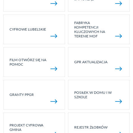
FABRYKA
KOMPETENCJI
CYFROWE LUBELSKIE
KLUCZOWYCH NA
TERENIE MOF
FILM OTWÓRZ SIĘ NA
GPR AKTUALIZACJA
POMOC
POSIŁEK W DOMU I W
GRANTY PPGR
SZKOLE
PROJEKT CYFROWA
REJESTR ŻŁOBKÓW
GMINA