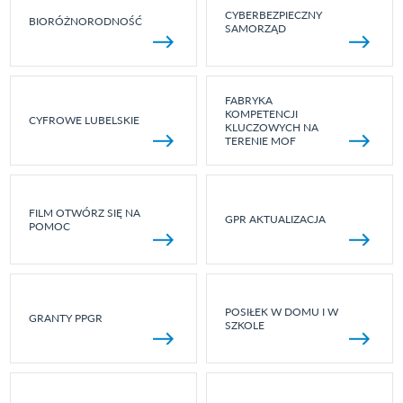
CYBERBEZPIECZNY
BIORÓŻNORODNOŚĆ
SAMORZĄD
FABRYKA
KOMPETENCJI
CYFROWE LUBELSKIE
KLUCZOWYCH NA
TERENIE MOF
FILM OTWÓRZ SIĘ NA
GPR AKTUALIZACJA
POMOC
POSIŁEK W DOMU I W
GRANTY PPGR
SZKOLE