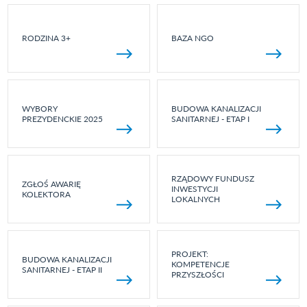
RODZINA 3+
BAZA NGO
WYBORY
BUDOWA KANALIZACJI
PREZYDENCKIE 2025
SANITARNEJ - ETAP I
RZĄDOWY FUNDUSZ
ZGŁOŚ AWARIĘ
INWESTYCJI
KOLEKTORA
LOKALNYCH
PROJEKT:
BUDOWA KANALIZACJI
KOMPETENCJE
SANITARNEJ - ETAP II
PRZYSZŁOŚCI