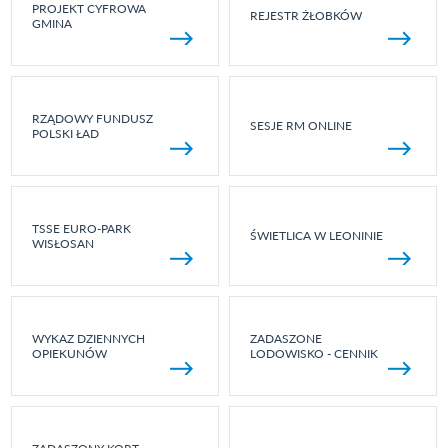
PROJEKT CYFROWA
REJESTR ŻŁOBKÓW
GMINA
RZĄDOWY FUNDUSZ
SESJE RM ONLINE
POLSKI ŁAD
TSSE EURO-PARK
ŚWIETLICA W LEONINIE
WISŁOSAN
WYKAZ DZIENNYCH
ZADASZONE
OPIEKUNÓW
LODOWISKO - CENNIK