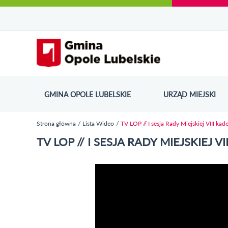
Urząd Miejski w Opolu Lubelskim - oficjaln
Przejdź
Przejdź
Przejdź do
Przejdź do
Przejdź do
Przejdź
Przejdź do
Przejdź
Przejdź
do
do
wyszukiwarki
ścieżki
kategorii
do
kalendarza
do
do
Przejdź do strony startow
mapy
menu
nawigacyjnej
aktualności
treści
wydarzeń
galerii
stopki
strony
zdjęć
GMINA OPOLE LUBELSKIE
URZĄD MIEJSKI
ODN
Strona główna
Lista Wideo
TV LOP // I sesja Rady Miejskiej VIII kade
Jesteś tutaj
TV LOP // I SESJA RADY MIEJSKIEJ V