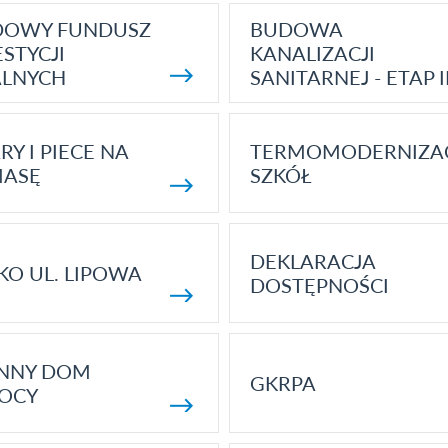
DOWY FUNDUSZ
BUDOWA
STYCJI
KANALIZACJI
ALNYCH
SANITARNEJ - ETAP I
RY I PIECE NA
TERMOMODERNIZA
MASĘ
SZKÓŁ
DEKLARACJA
KO UL. LIPOWA
DOSTĘPNOŚCI
ENNY DOM
GKRPA
OCY