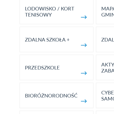
LODOWISKO / KORT
MAP
TENISOWY
GMI
ZDALNA SZKOŁA +
ZDAL
AKT
PRZEDSZKOLE
ZAB
CYBE
BIORÓŻNORODNOŚĆ
SAM