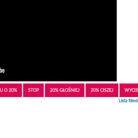
U O 20%
STOP
20% GŁOŚNIEJ
20% CISZEJ
WYCIS
Lista film