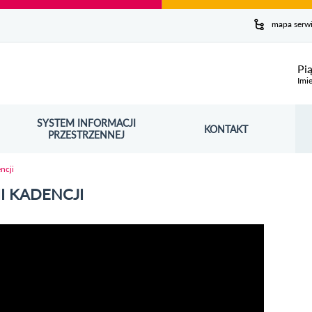
y serwis
mapa serw
ej
Pi
Imie
SYSTEM INFORMACJI
Szuk
KONTAKT
OŚNIK OTWORZY SIĘ W NOWYM OKNIE
PRZESTRZENNEJ
Wy
ncji
III KADENCJI