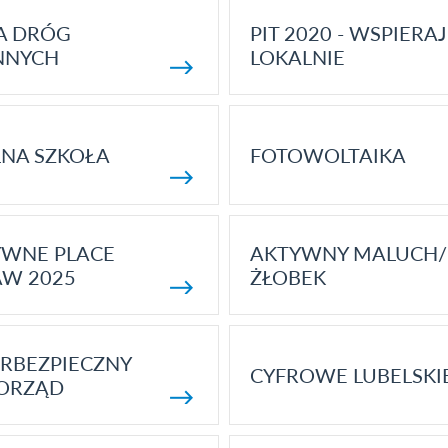
A DRÓG
PIT 2020 - WSPIERAJ
NNYCH
LOKALNIE
NA SZKOŁA
FOTOWOLTAIKA
YWNE PLACE
AKTYWNY MALUCH/
AW 2025
ŻŁOBEK
RBEZPIECZNY
CYFROWE LUBELSKI
ORZĄD