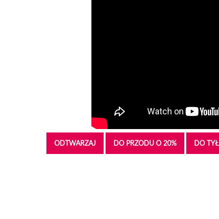
ODTWARZAJ
DO PRZODU O 20%
DO TYŁ