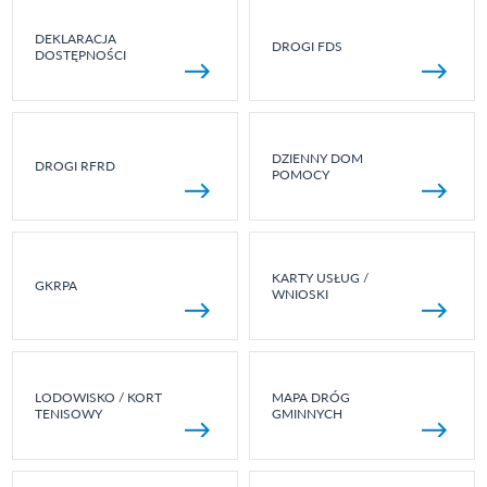
DEKLARACJA
DROGI FDS
DOSTĘPNOŚCI
DZIENNY DOM
DROGI RFRD
POMOCY
KARTY USŁUG /
GKRPA
WNIOSKI
LODOWISKO / KORT
MAPA DRÓG
TENISOWY
GMINNYCH