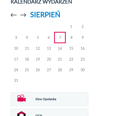
KALENDARZ WYDARZEŃ
SIERPIEŃ
Przejdź do
Przejdź do
poprzedniego
poprzedniego
miesiąca
miesiąca
1
2
3
4
5
6
7
8
9
10
11
12
13
15
16
14
17
18
19
20
21
22
23
24
25
26
27
28
29
30
31
Kino Opolanka
OCK