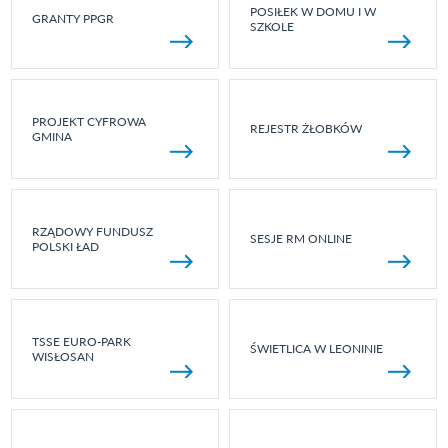
POSIŁEK W DOMU I W
GRANTY PPGR
SZKOLE
PROJEKT CYFROWA
REJESTR ŻŁOBKÓW
GMINA
RZĄDOWY FUNDUSZ
SESJE RM ONLINE
POLSKI ŁAD
TSSE EURO-PARK
ŚWIETLICA W LEONINIE
WISŁOSAN