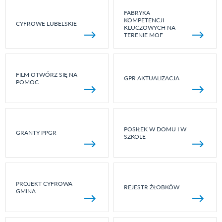
FABRYKA
KOMPETENCJI
CYFROWE LUBELSKIE
KLUCZOWYCH NA
TERENIE MOF
FILM OTWÓRZ SIĘ NA
GPR AKTUALIZACJA
POMOC
POSIŁEK W DOMU I W
GRANTY PPGR
SZKOLE
PROJEKT CYFROWA
REJESTR ŻŁOBKÓW
GMINA