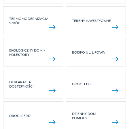
TERMOMODERNIZACJA
TERENY INWESTYCYJNE
SZKÓŁ
EKOLOGICZNY DOM -
BOISKO UL. LIPOWA
KOLEKTORY
DEKLARACJA
DROGI FDS
DOSTĘPNOŚCI
DZIENNY DOM
DROGI RFRD
POMOCY