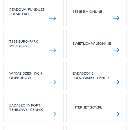
RZĄDOWY FUNDUSZ
SESJE RM ONLINE
POLSKI ŁAD
TSSE EURO-PARK
ŚWIETLICA W LEONINIE
WISŁOSAN
WYKAZ DZIENNYCH
ZADASZONE
OPIEKUNÓW
LODOWISKO - CENNIK
ZADASZONY KORT
INTERNET.GOV.PL
TENISOWY - CENNIK