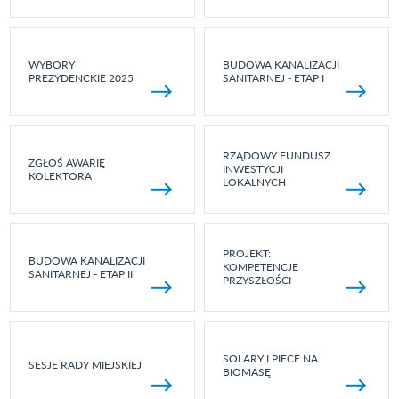
WYBORY
BUDOWA KANALIZACJI
PREZYDENCKIE 2025
SANITARNEJ - ETAP I
RZĄDOWY FUNDUSZ
ZGŁOŚ AWARIĘ
INWESTYCJI
KOLEKTORA
LOKALNYCH
PROJEKT:
BUDOWA KANALIZACJI
KOMPETENCJE
SANITARNEJ - ETAP II
PRZYSZŁOŚCI
SOLARY I PIECE NA
SESJE RADY MIEJSKIEJ
BIOMASĘ