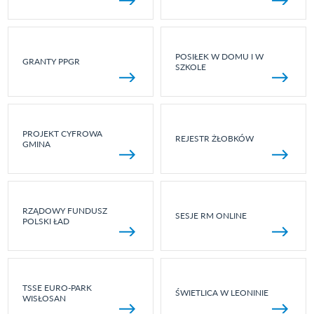
POSIŁEK W DOMU I W
GRANTY PPGR
SZKOLE
PROJEKT CYFROWA
REJESTR ŻŁOBKÓW
GMINA
RZĄDOWY FUNDUSZ
SESJE RM ONLINE
POLSKI ŁAD
TSSE EURO-PARK
ŚWIETLICA W LEONINIE
WISŁOSAN