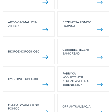
AKTYWNY MALUCH/
BEZPŁATNA POMOC
ŻŁOBEK
PRAWNA
CYBERBEZPIECZNY
BIORÓŻNORODNOŚĆ
SAMORZĄD
FABRYKA
KOMPETENCJI
CYFROWE LUBELSKIE
KLUCZOWYCH NA
TERENIE MOF
FILM OTWÓRZ SIĘ NA
GPR AKTUALIZACJA
POMOC