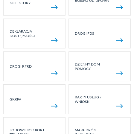
BOISKO UL. LIPOWA
KOLEKTORY
DEKLARACJA
DROGI FDS
DOSTĘPNOŚCI
DZIENNY DOM
DROGI RFRD
POMOCY
KARTY USŁUG /
GKRPA
WNIOSKI
LODOWISKO / KORT
MAPA DRÓG