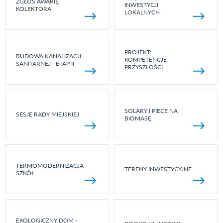
ZGŁOŚ AWARIĘ
INWESTYCJI
KOLEKTORA
LOKALNYCH
PROJEKT:
BUDOWA KANALIZACJI
KOMPETENCJE
SANITARNEJ - ETAP II
PRZYSZŁOŚCI
SOLARY I PIECE NA
SESJE RADY MIEJSKIEJ
BIOMASĘ
TERMOMODERNIZACJA
TERENY INWESTYCYJNE
SZKÓŁ
EKOLOGICZNY DOM -