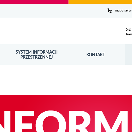
y serwis
mapa serw
ej
So
Imi
SYSTEM INFORMACJI
Szuk
KONTAKT
OŚNIK OTWORZY SIĘ W NOWYM OKNIE
PRZESTRZENNEJ
Wy