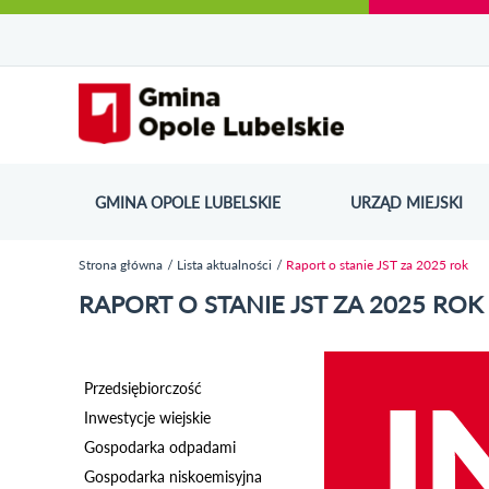
Urząd Miejski w Opolu Lubelskim - oficjaln
Przejdź
Przejdź
Przejdź do
Przejdź do
Przejdź do
Przejdź
Przejdź do
Przejdź
Przejdź
do
do
wyszukiwarki
ścieżki
kategorii
do
kalendarza
do
do
Przejdź do strony startow
mapy
menu
nawigacyjnej
aktualności
treści
wydarzeń
galerii
stopki
strony
zdjęć
GMINA OPOLE LUBELSKIE
URZĄD MIEJSKI
ODN
Strona główna
Lista aktualności
Raport o stanie JST za 2025 rok
Jesteś tutaj
RAPORT O STANIE JST ZA 2025 ROK
Przedsiębiorczość
Inwestycje wiejskie
Gospodarka odpadami
Gospodarka niskoemisyjna