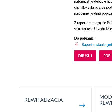
natomiast w debacie nad
chciałby zabrać głos po
najpóźniej w dniu poprze
Z raportem mogą się Pań
sekretariacie Urzędu Miej
Do pobrania:
Raport o stanie gm
DRUKUJ
PDF
MOD
REWITALIZACJA
REWI