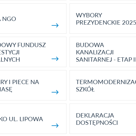
WYBORY
A NGO
PREZYDENCKIE 202
DOWY FUNDUSZ
BUDOWA
STYCJI
KANALIZACJI
ALNYCH
SANITARNEJ - ETAP I
RY I PIECE NA
TERMOMODERNIZA
MASĘ
SZKÓŁ
DEKLARACJA
KO UL. LIPOWA
DOSTĘPNOŚCI