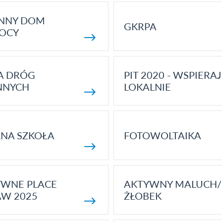
ENNY DOM
GKRPA
OCY
A DRÓG
PIT 2020 - WSPIERAJ
NNYCH
LOKALNIE
NA SZKOŁA
FOTOWOLTAIKA
YWNE PLACE
AKTYWNY MALUCH/
AW 2025
ŻŁOBEK