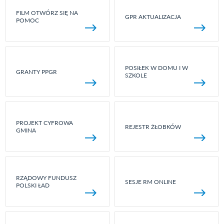
FILM OTWÓRZ SIĘ NA
GPR AKTUALIZACJA
POMOC
POSIŁEK W DOMU I W
GRANTY PPGR
SZKOLE
PROJEKT CYFROWA
REJESTR ŻŁOBKÓW
GMINA
RZĄDOWY FUNDUSZ
SESJE RM ONLINE
POLSKI ŁAD