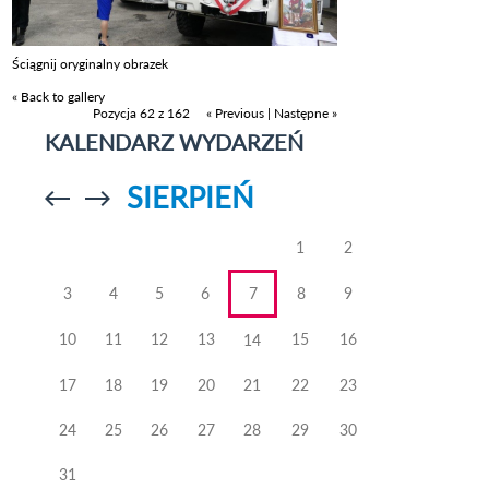
Ściągnij oryginalny obrazek
« Back to gallery
Pozycja 62 z 162
« Previous
|
Następne »
KALENDARZ WYDARZEŃ
SIERPIEŃ
Przejdź do
Przejdź do
poprzedniego
poprzedniego
miesiąca
miesiąca
1
2
3
4
5
6
7
8
9
10
11
12
13
15
16
14
17
18
19
20
21
22
23
24
25
26
27
28
29
30
31