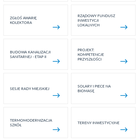
RZĄDOWY FUNDUSZ
ZGŁOŚ AWARIĘ
INWESTYCJI
KOLEKTORA
LOKALNYCH
PROJEKT:
BUDOWA KANALIZACJI
KOMPETENCJE
SANITARNEJ - ETAP II
PRZYSZŁOŚCI
SOLARY I PIECE NA
SESJE RADY MIEJSKIEJ
BIOMASĘ
TERMOMODERNIZACJA
TERENY INWESTYCYJNE
SZKÓŁ