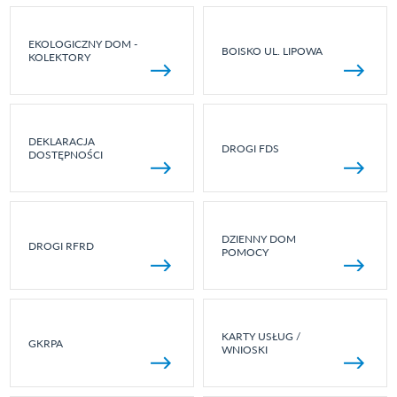
EKOLOGICZNY DOM -
BOISKO UL. LIPOWA
KOLEKTORY
DEKLARACJA
DROGI FDS
DOSTĘPNOŚCI
DZIENNY DOM
DROGI RFRD
POMOCY
KARTY USŁUG /
GKRPA
WNIOSKI