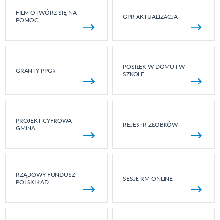
FILM OTWÓRZ SIĘ NA
GPR AKTUALIZACJA
POMOC
POSIŁEK W DOMU I W
GRANTY PPGR
SZKOLE
PROJEKT CYFROWA
REJESTR ŻŁOBKÓW
GMINA
RZĄDOWY FUNDUSZ
SESJE RM ONLINE
POLSKI ŁAD