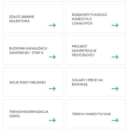
RZĄDOWY FUNDUSZ
ZGŁOŚ AWARIĘ
INWESTYCJI
KOLEKTORA
LOKALNYCH
PROJEKT:
BUDOWA KANALIZACJI
KOMPETENCJE
SANITARNEJ - ETAP II
PRZYSZŁOŚCI
SOLARY I PIECE NA
SESJE RADY MIEJSKIEJ
BIOMASĘ
TERMOMODERNIZACJA
TERENY INWESTYCYJNE
SZKÓŁ