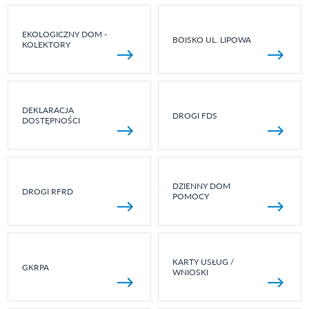
EKOLOGICZNY DOM -
BOISKO UL. LIPOWA
KOLEKTORY
DEKLARACJA
DROGI FDS
DOSTĘPNOŚCI
DZIENNY DOM
DROGI RFRD
POMOCY
KARTY USŁUG /
GKRPA
WNIOSKI