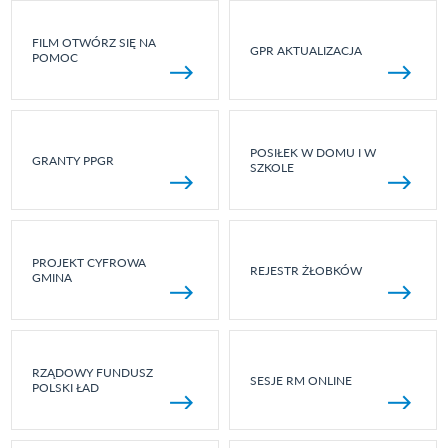
FILM OTWÓRZ SIĘ NA
GPR AKTUALIZACJA
POMOC
POSIŁEK W DOMU I W
GRANTY PPGR
SZKOLE
PROJEKT CYFROWA
REJESTR ŻŁOBKÓW
GMINA
RZĄDOWY FUNDUSZ
SESJE RM ONLINE
POLSKI ŁAD