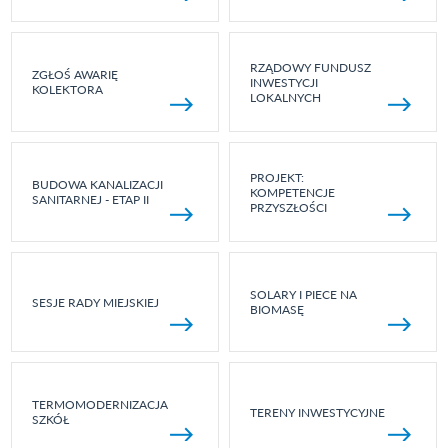
RZĄDOWY FUNDUSZ
ZGŁOŚ AWARIĘ
INWESTYCJI
KOLEKTORA
LOKALNYCH
PROJEKT:
BUDOWA KANALIZACJI
KOMPETENCJE
SANITARNEJ - ETAP II
PRZYSZŁOŚCI
SOLARY I PIECE NA
SESJE RADY MIEJSKIEJ
BIOMASĘ
TERMOMODERNIZACJA
TERENY INWESTYCYJNE
SZKÓŁ