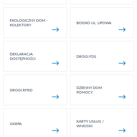
EKOLOGICZNY DOM -
BOISKO UL. LIPOWA
KOLEKTORY
DEKLARACJA
DROGI FDS
DOSTĘPNOŚCI
DZIENNY DOM
DROGI RFRD
POMOCY
KARTY USŁUG /
GKRPA
WNIOSKI