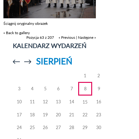
Ściągnij oryginalny obrazek
« Back to gallery
Pozycja 63 z 207
« Previous
|
Następne »
KALENDARZ WYDARZEŃ
SIERPIEŃ
Przejdź do
Przejdź do
poprzedniego
poprzedniego
miesiąca
miesiąca
1
2
3
4
5
6
7
8
9
10
11
12
13
14
16
15
17
18
19
20
21
22
23
24
25
26
27
28
29
30