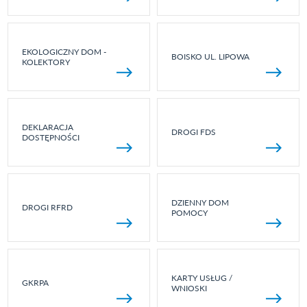
EKOLOGICZNY DOM -
BOISKO UL. LIPOWA
KOLEKTORY
DEKLARACJA
DROGI FDS
DOSTĘPNOŚCI
DZIENNY DOM
DROGI RFRD
POMOCY
KARTY USŁUG /
GKRPA
WNIOSKI