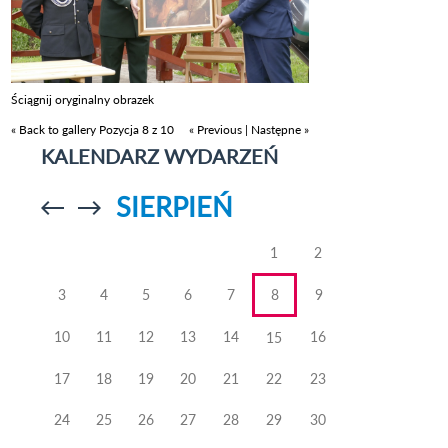
Ściągnij oryginalny obrazek
« Back to gallery
Pozycja 8 z 10
« Previous
|
Następne »
KALENDARZ WYDARZEŃ
SIERPIEŃ
Przejdź do
Przejdź do
poprzedniego
poprzedniego
miesiąca
miesiąca
1
2
3
4
5
6
7
8
9
10
11
12
13
14
16
15
17
18
19
20
21
22
23
24
25
26
27
28
29
30