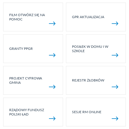
FILM OTWÓRZ SIĘ NA
GPR AKTUALIZACJA
POMOC
POSIŁEK W DOMU I W
GRANTY PPGR
SZKOLE
PROJEKT CYFROWA
REJESTR ŻŁOBKÓW
GMINA
RZĄDOWY FUNDUSZ
SESJE RM ONLINE
POLSKI ŁAD