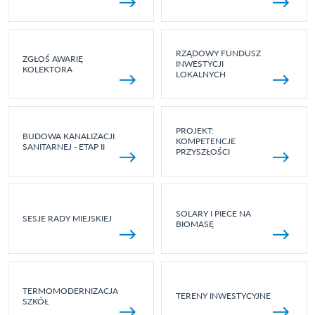
RZĄDOWY FUNDUSZ
ZGŁOŚ AWARIĘ
INWESTYCJI
KOLEKTORA
LOKALNYCH
PROJEKT:
BUDOWA KANALIZACJI
KOMPETENCJE
SANITARNEJ - ETAP II
PRZYSZŁOŚCI
SOLARY I PIECE NA
SESJE RADY MIEJSKIEJ
BIOMASĘ
TERMOMODERNIZACJA
TERENY INWESTYCYJNE
SZKÓŁ