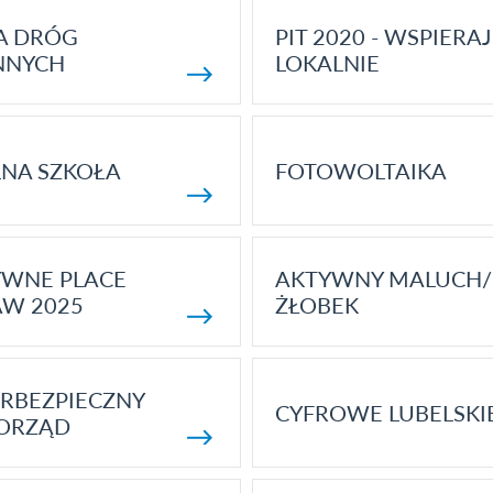
A DRÓG
PIT 2020 - WSPIERAJ
NNYCH
LOKALNIE
NA SZKOŁA
FOTOWOLTAIKA
YWNE PLACE
AKTYWNY MALUCH/
AW 2025
ŻŁOBEK
RBEZPIECZNY
CYFROWE LUBELSKI
ORZĄD