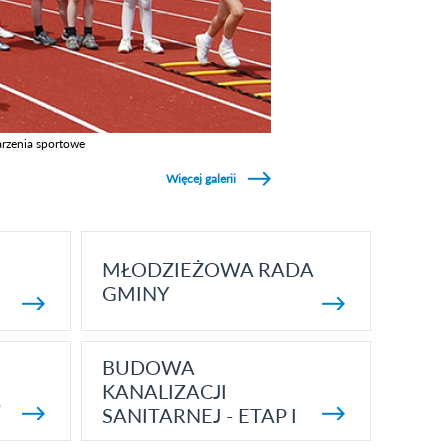
rzenia sportowe
z galerie w kategori Wydarzenia sportowe
Więcej galerii
MŁODZIEŻOWA RADA
GMINY
BUDOWA
KANALIZACJI
5
SANITARNEJ - ETAP I