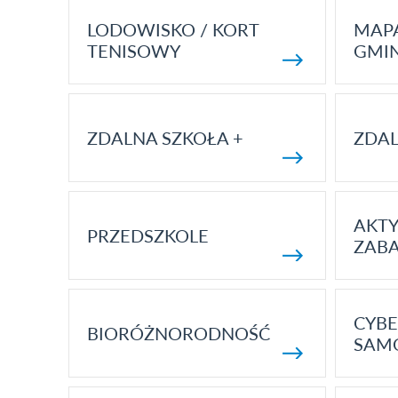
LODOWISKO / KORT
MAP
TENISOWY
GMI
ZDALNA SZKOŁA +
ZDAL
AKT
PRZEDSZKOLE
ZAB
CYBE
BIORÓŻNORODNOŚĆ
SAM