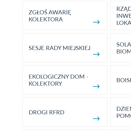
RZĄ
ZGŁOŚ AWARIĘ
INWE
KOLEKTORA
LOK
SOLA
SESJE RADY MIEJSKIEJ
BIO
EKOLOGICZNY DOM -
BOIS
KOLEKTORY
DZI
DROGI RFRD
POM