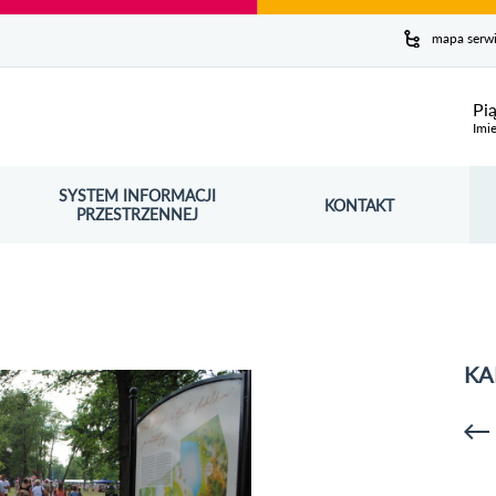
y serwis
mapa serw
ej
Pi
Imie
SYSTEM INFORMACJI
Szuk
KONTAKT
OŚNIK OTWORZY SIĘ W NOWYM OKNIE
PRZESTRZENNEJ
Wy
KA
p