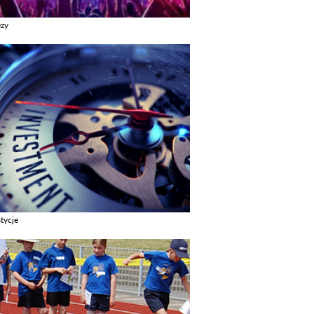
ezy
z galerie w kategori Imprezy
tycje
z galerie w kategori Inwestycje