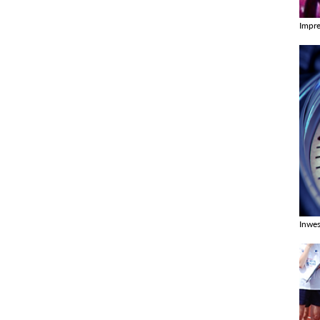
Impr
Zobac
Inwes
Zobac