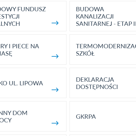
DOWY FUNDUSZ
BUDOWA
STYCJI
KANALIZACJI
ALNYCH
SANITARNEJ - ETAP I
RY I PIECE NA
TERMOMODERNIZA
MASĘ
SZKÓŁ
DEKLARACJA
KO UL. LIPOWA
DOSTĘPNOŚCI
ENNY DOM
GKRPA
OCY