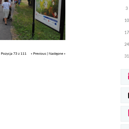
3
10
17
24
Pozycja 73 z 111
« Previous
|
Następne »
31