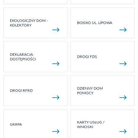
EKOLOGICZNY DOM -
BOISKO UL. LIPOWA
KOLEKTORY
DEKLARACJA
DROGI FDS
DOSTĘPNOŚCI
DZIENNY DOM
DROGI RFRD
POMOCY
KARTY USŁUG /
GKRPA
WNIOSKI