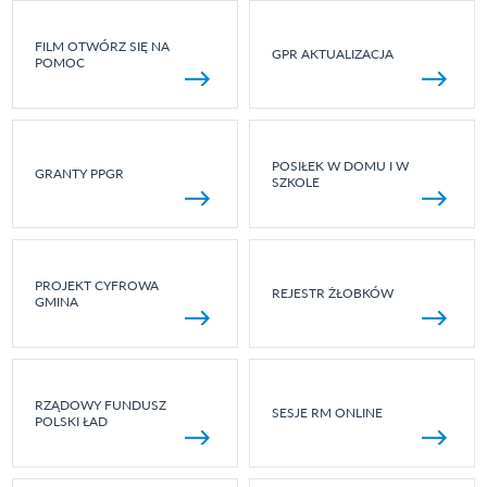
FILM OTWÓRZ SIĘ NA
GPR AKTUALIZACJA
POMOC
POSIŁEK W DOMU I W
GRANTY PPGR
SZKOLE
PROJEKT CYFROWA
REJESTR ŻŁOBKÓW
GMINA
RZĄDOWY FUNDUSZ
SESJE RM ONLINE
POLSKI ŁAD