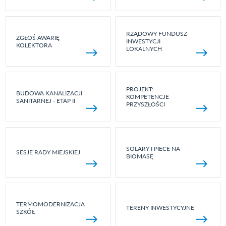
RZĄDOWY FUNDUSZ
ZGŁOŚ AWARIĘ
INWESTYCJI
KOLEKTORA
LOKALNYCH
PROJEKT:
BUDOWA KANALIZACJI
KOMPETENCJE
SANITARNEJ - ETAP II
PRZYSZŁOŚCI
SOLARY I PIECE NA
SESJE RADY MIEJSKIEJ
BIOMASĘ
TERMOMODERNIZACJA
TERENY INWESTYCYJNE
SZKÓŁ