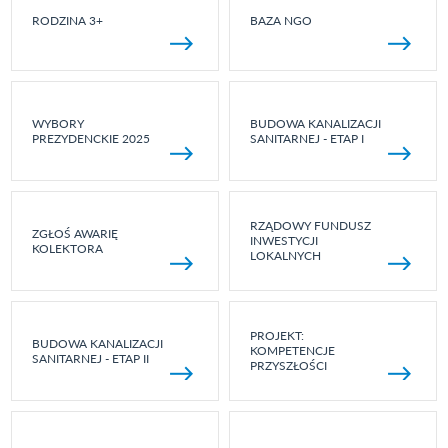
RODZINA 3+
BAZA NGO
WYBORY
BUDOWA KANALIZACJI
PREZYDENCKIE 2025
SANITARNEJ - ETAP I
RZĄDOWY FUNDUSZ
ZGŁOŚ AWARIĘ
INWESTYCJI
KOLEKTORA
LOKALNYCH
PROJEKT:
BUDOWA KANALIZACJI
KOMPETENCJE
SANITARNEJ - ETAP II
PRZYSZŁOŚCI