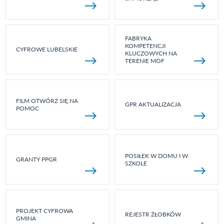
FABRYKA
KOMPETENCJI
CYFROWE LUBELSKIE
KLUCZOWYCH NA
TERENIE MOF
FILM OTWÓRZ SIĘ NA
GPR AKTUALIZACJA
POMOC
POSIŁEK W DOMU I W
GRANTY PPGR
SZKOLE
PROJEKT CYFROWA
REJESTR ŻŁOBKÓW
GMINA