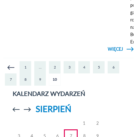
pod
gali
roz
nag
Bus
Exc
WIĘCEJ
KLIKNIJ ABY
ZOBACZYĆ
MATER
GM
O
Strony
1
…
2
3
4
5
6
LUBEL
7
8
9
10
KALENDARZ WYDARZEŃ
SIERPIEŃ
Przejdź do
Przejdź do
poprzedniego
poprzedniego
miesiąca
miesiąca
1
2
3
4
5
6
7
8
9