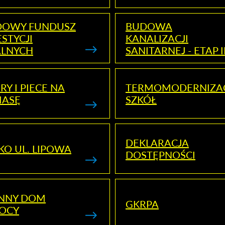
DOWY FUNDUSZ
BUDOWA
STYCJI
KANALIZACJI
ALNYCH
SANITARNEJ - ETAP I
RY I PIECE NA
TERMOMODERNIZA
MASĘ
SZKÓŁ
DEKLARACJA
KO UL. LIPOWA
DOSTĘPNOŚCI
ENNY DOM
GKRPA
OCY