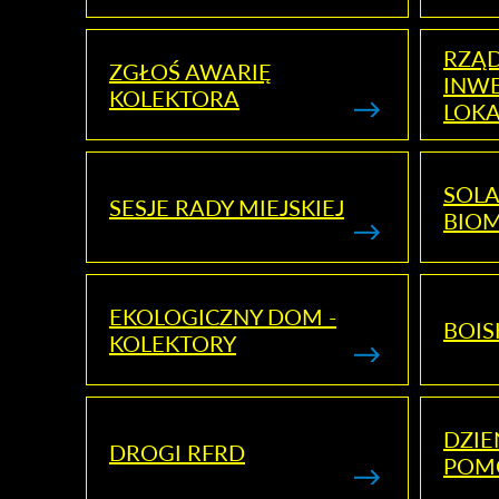
RZĄ
ZGŁOŚ AWARIĘ
INWE
KOLEKTORA
LOK
SOLA
SESJE RADY MIEJSKIEJ
BIO
EKOLOGICZNY DOM -
BOIS
KOLEKTORY
DZI
DROGI RFRD
POM