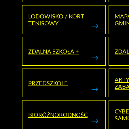
LODOWISKO / KORT
MAP
TENISOWY
GMI
ZDALNA SZKOŁA +
ZDAL
AKT
PRZEDSZKOLE
ZAB
CYBE
BIORÓŻNORODNOŚĆ
SAM