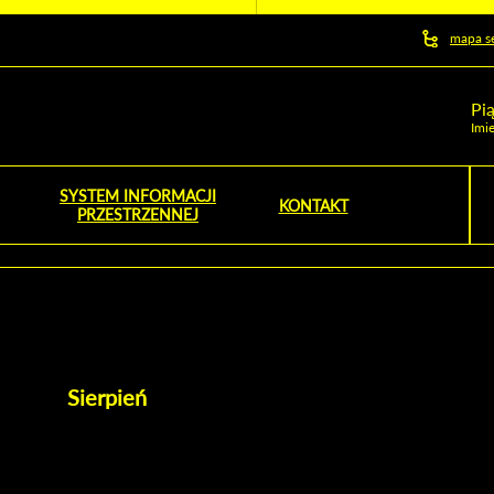
y serwis
mapa s
ej
Pi
Imie
SYSTEM INFORMACJI
Szu
KONTAKT
NOŚNIK OTWORZY SIĘ W NOWYM OKNIE
PRZESTRZENNEJ
Wy
Sierpień