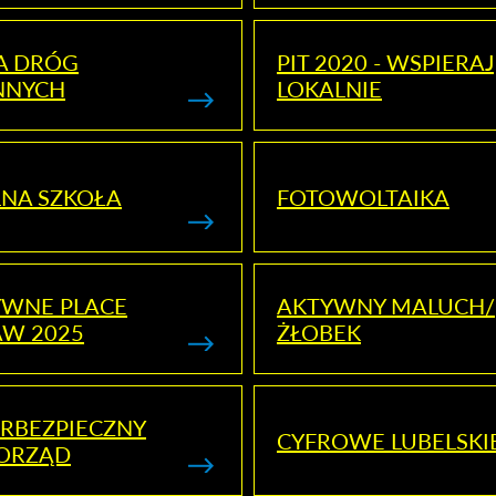
A DRÓG
PIT 2020 - WSPIERAJ
NNYCH
LOKALNIE
NA SZKOŁA
FOTOWOLTAIKA
YWNE PLACE
AKTYWNY MALUCH/
AW 2025
ŻŁOBEK
RBEZPIECZNY
CYFROWE LUBELSKI
ORZĄD