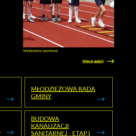
Wydarzenia sportowe
Zobacz galerie w kategori Wydarzenia sportowe
Więcej galerii
MŁODZIEŻOWA RADA
GMINY
BUDOWA
KANALIZACJI
5
SANITARNEJ - ETAP I