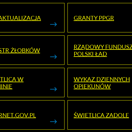
AKTUALIZACJA
GRANTY PPGR
RZĄDOWY FUNDUS
STR ŻŁOBKÓW
POLSKI ŁAD
TLICA W
WYKAZ DZIENNYCH
INIE
OPIEKUNÓW
RNET.GOV.PL
ŚWIETLICA ZADOLE