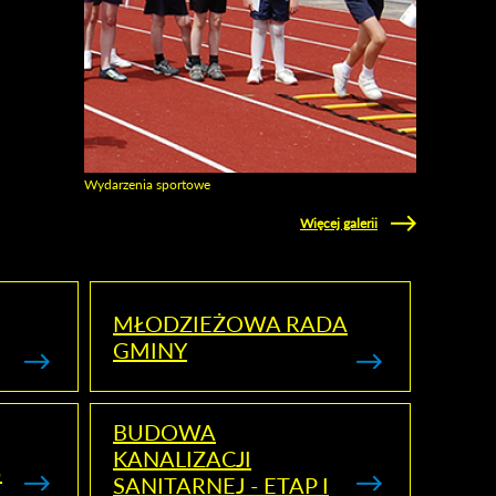
Wydarzenia sportowe
Zobacz galerie w kategori Wydarzenia sportowe
Więcej galerii
MŁODZIEŻOWA RADA
GMINY
BUDOWA
KANALIZACJI
5
SANITARNEJ - ETAP I