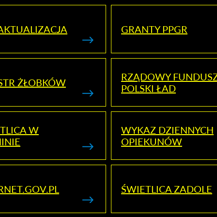
AKTUALIZACJA
GRANTY PPGR
RZĄDOWY FUNDUS
STR ŻŁOBKÓW
POLSKI ŁAD
TLICA W
WYKAZ DZIENNYCH
INIE
OPIEKUNÓW
RNET.GOV.PL
ŚWIETLICA ZADOLE