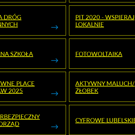
A DRÓG
PIT 2020 - WSPIERAJ
NNYCH
LOKALNIE
NA SZKOŁA
FOTOWOLTAIKA
YWNE PLACE
AKTYWNY MALUCH/
AW 2025
ŻŁOBEK
RBEZPIECZNY
CYFROWE LUBELSKI
ORZĄD