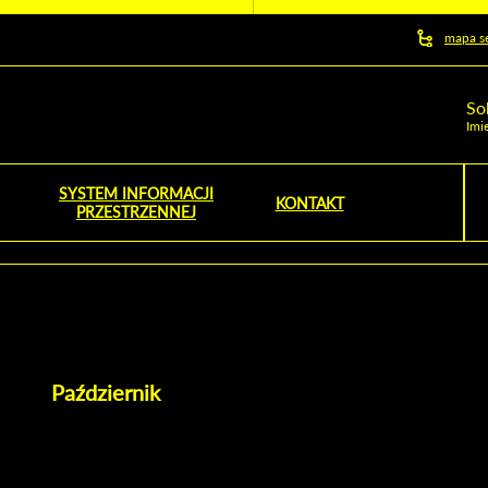
y serwis
mapa s
ej
So
Imi
SYSTEM INFORMACJI
Szu
KONTAKT
NOŚNIK OTWORZY SIĘ W NOWYM OKNIE
PRZESTRZENNEJ
Wy
Październik