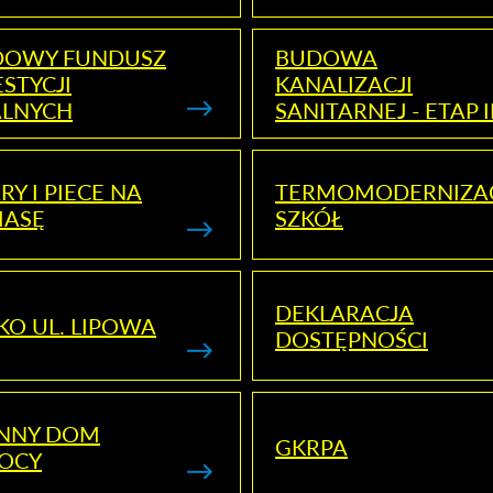
DOWY FUNDUSZ
BUDOWA
STYCJI
KANALIZACJI
ALNYCH
SANITARNEJ - ETAP I
RY I PIECE NA
TERMOMODERNIZA
MASĘ
SZKÓŁ
DEKLARACJA
KO UL. LIPOWA
DOSTĘPNOŚCI
ENNY DOM
GKRPA
OCY