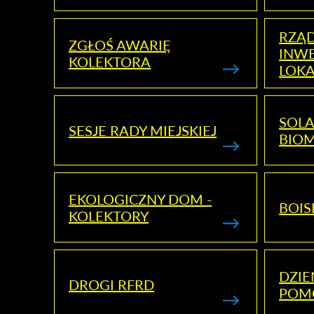
RZĄ
ZGŁOŚ AWARIĘ
INWE
KOLEKTORA
LOK
SOLA
SESJE RADY MIEJSKIEJ
BIO
EKOLOGICZNY DOM -
BOIS
KOLEKTORY
DZI
DROGI RFRD
POM