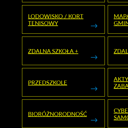
LODOWISKO / KORT
MAP
TENISOWY
GMI
ZDALNA SZKOŁA +
ZDAL
AKT
PRZEDSZKOLE
ZAB
CYBE
BIORÓŻNORODNOŚĆ
SAM