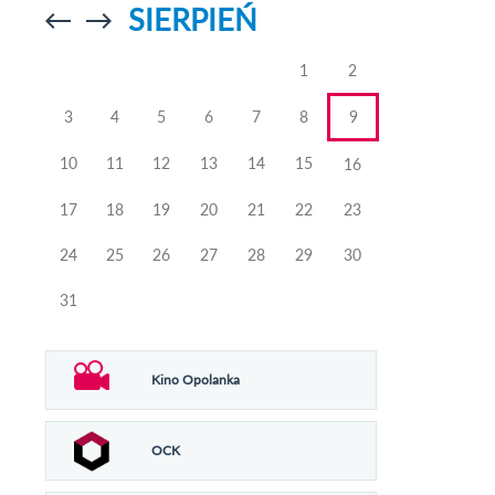
SIERPIEŃ
Przejdź do
Przejdź do
poprzedniego
poprzedniego
miesiąca
miesiąca
1
2
3
4
5
6
7
8
9
10
11
12
13
14
15
16
17
18
19
20
21
22
23
24
25
26
27
28
29
30
31
Kino Opolanka
OCK