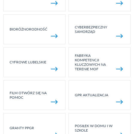
CYBERBEZPIECZNY
BIORÓŻNORODNOŚĆ
SAMORZĄD
FABRYKA
KOMPETENCJI
CYFROWE LUBELSKIE
KLUCZOWYCH NA
TERENIE MOF
FILM OTWÓRZ SIĘ NA
GPR AKTUALIZACJA
POMOC
POSIŁEK W DOMU I W
GRANTY PPGR
SZKOLE