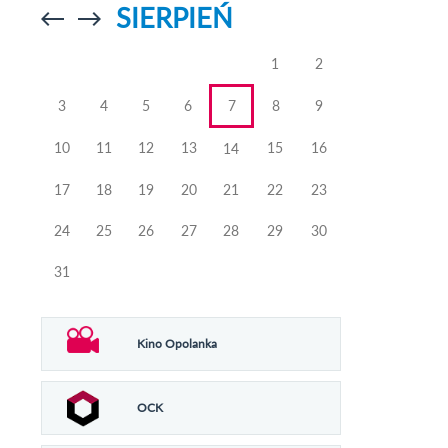
SIERPIEŃ
Przejdź do
Przejdź do
poprzedniego
poprzedniego
miesiąca
miesiąca
1
2
3
4
5
6
7
8
9
10
11
12
13
15
16
14
17
18
19
20
21
22
23
24
25
26
27
28
29
30
31
Kino Opolanka
OCK