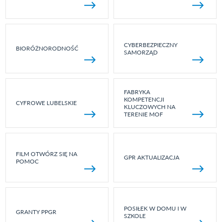
CYBERBEZPIECZNY
BIORÓŻNORODNOŚĆ
SAMORZĄD
FABRYKA
KOMPETENCJI
CYFROWE LUBELSKIE
KLUCZOWYCH NA
TERENIE MOF
FILM OTWÓRZ SIĘ NA
GPR AKTUALIZACJA
POMOC
POSIŁEK W DOMU I W
GRANTY PPGR
SZKOLE