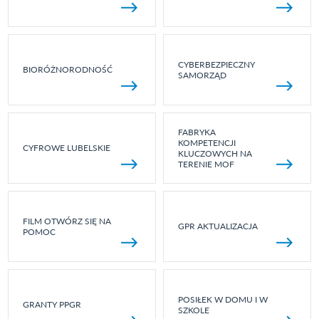
CYBERBEZPIECZNY
BIORÓŻNORODNOŚĆ
SAMORZĄD
FABRYKA
KOMPETENCJI
CYFROWE LUBELSKIE
KLUCZOWYCH NA
TERENIE MOF
FILM OTWÓRZ SIĘ NA
GPR AKTUALIZACJA
POMOC
POSIŁEK W DOMU I W
GRANTY PPGR
SZKOLE