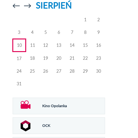
SIERPIEŃ
Przejdź do
Przejdź do
poprzedniego
poprzedniego
miesiąca
miesiąca
1
2
3
4
5
6
7
8
9
10
11
12
13
14
15
16
18
19
20
21
22
23
17
24
25
26
27
28
29
30
31
Kino Opolanka
OCK