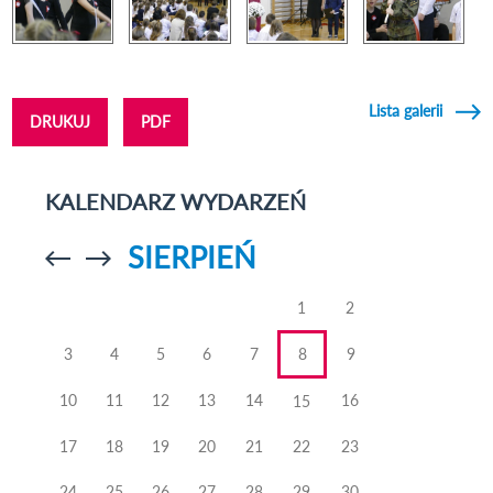
Lista galerii
DRUKUJ
PDF
KALENDARZ WYDARZEŃ
SIERPIEŃ
Przejdź do
Przejdź do
poprzedniego
poprzedniego
miesiąca
miesiąca
1
2
3
4
5
6
7
8
9
10
11
12
13
14
16
15
17
18
19
20
21
22
23
24
25
26
27
28
29
30