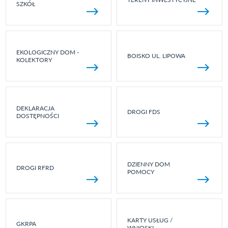
SZKÓŁ
EKOLOGICZNY DOM -
BOISKO UL. LIPOWA
KOLEKTORY
DEKLARACJA
DROGI FDS
DOSTĘPNOŚCI
DZIENNY DOM
DROGI RFRD
POMOCY
KARTY USŁUG /
GKRPA
WNIOSKI