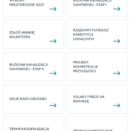
WYBORY
BUDOWA KANALIZACJI
PREZYDENCKIE 2025
SANITARNEJ - ETAP I
RZĄDOWY FUNDUSZ
ZGŁOŚ AWARIĘ
INWESTYCJI
KOLEKTORA
LOKALNYCH
PROJEKT:
BUDOWA KANALIZACJI
KOMPETENCJE
SANITARNEJ - ETAP II
PRZYSZŁOŚCI
SOLARY I PIECE NA
SESJE RADY MIEJSKIEJ
BIOMASĘ
TERMOMODERNIZACJA
TERENY INWESTYCYJNE