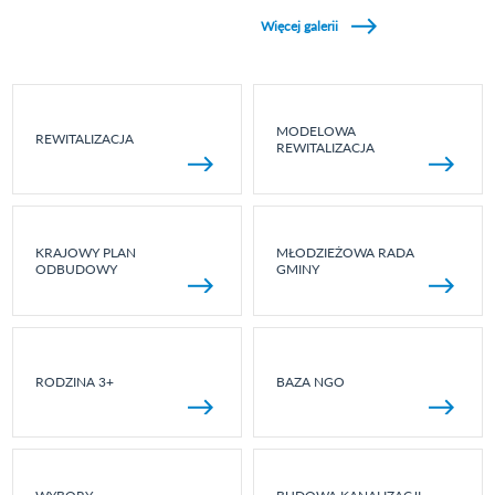
Zobacz galerie w kategori Wydarzenia sportowe
Więcej galerii
MODELOWA
REWITALIZACJA
REWITALIZACJA
KRAJOWY PLAN
MŁODZIEŻOWA RADA
ODBUDOWY
GMINY
RODZINA 3+
BAZA NGO