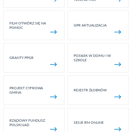
FILM OTWÓRZ SIĘ NA
GPR AKTUALIZACJA
POMOC
POSIŁEK W DOMU I W
GRANTY PPGR
SZKOLE
PROJEKT CYFROWA
REJESTR ŻŁOBKÓW
GMINA
RZĄDOWY FUNDUSZ
SESJE RM ONLINE
POLSKI ŁAD