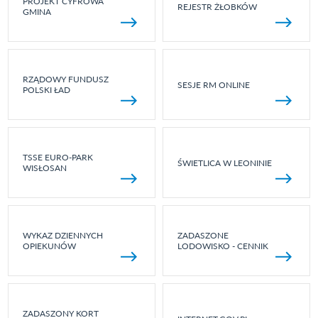
PROJEKT CYFROWA
REJESTR ŻŁOBKÓW
GMINA
RZĄDOWY FUNDUSZ
SESJE RM ONLINE
POLSKI ŁAD
TSSE EURO-PARK
ŚWIETLICA W LEONINIE
WISŁOSAN
WYKAZ DZIENNYCH
ZADASZONE
OPIEKUNÓW
LODOWISKO - CENNIK
ZADASZONY KORT