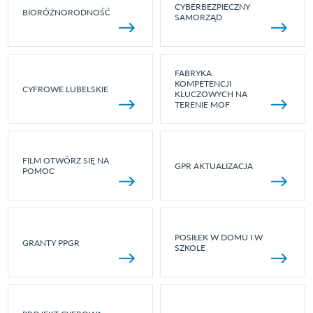
CYBERBEZPIECZNY
BIORÓŻNORODNOŚĆ
SAMORZĄD
FABRYKA
KOMPETENCJI
CYFROWE LUBELSKIE
KLUCZOWYCH NA
TERENIE MOF
FILM OTWÓRZ SIĘ NA
GPR AKTUALIZACJA
POMOC
POSIŁEK W DOMU I W
GRANTY PPGR
SZKOLE