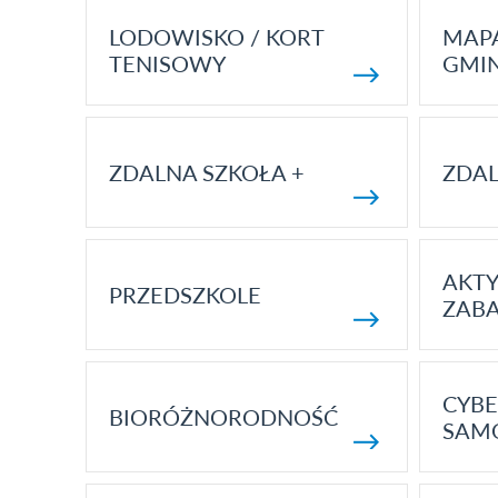
LODOWISKO / KORT
MAP
TENISOWY
GMI
ZDALNA SZKOŁA +
ZDAL
AKT
PRZEDSZKOLE
ZAB
CYBE
BIORÓŻNORODNOŚĆ
SAM