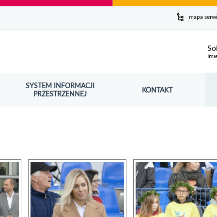
y serwis
mapa serw
ej
So
Imi
SYSTEM INFORMACJI
Szuk
KONTAKT
OŚNIK OTWORZY SIĘ W NOWYM OKNIE
PRZESTRZENNEJ
Wy