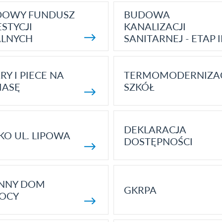
DOWY FUNDUSZ
BUDOWA
STYCJI
KANALIZACJI
ALNYCH
SANITARNEJ - ETAP I
RY I PIECE NA
TERMOMODERNIZA
MASĘ
SZKÓŁ
DEKLARACJA
KO UL. LIPOWA
DOSTĘPNOŚCI
ENNY DOM
GKRPA
OCY