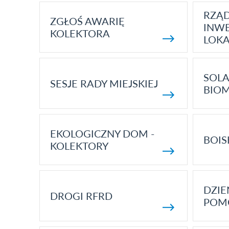
RZĄ
ZGŁOŚ AWARIĘ
INWE
KOLEKTORA
LOK
SOLA
SESJE RADY MIEJSKIEJ
BIO
EKOLOGICZNY DOM -
BOIS
KOLEKTORY
DZI
DROGI RFRD
POM