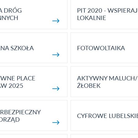
A DRÓG
PIT 2020 - WSPIERAJ
NNYCH
LOKALNIE
NA SZKOŁA
FOTOWOLTAIKA
YWNE PLACE
AKTYWNY MALUCH/
AW 2025
ŻŁOBEK
RBEZPIECZNY
CYFROWE LUBELSKI
ORZĄD