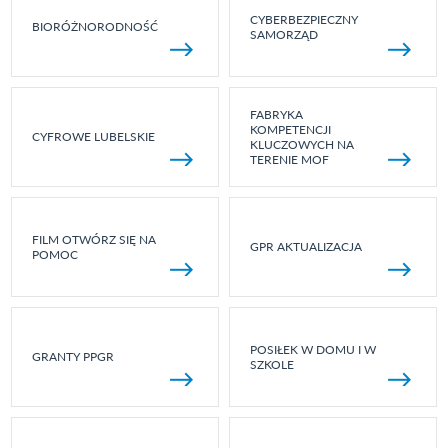
CYBERBEZPIECZNY
BIORÓŻNORODNOŚĆ
SAMORZĄD
FABRYKA
KOMPETENCJI
CYFROWE LUBELSKIE
KLUCZOWYCH NA
TERENIE MOF
FILM OTWÓRZ SIĘ NA
GPR AKTUALIZACJA
POMOC
POSIŁEK W DOMU I W
GRANTY PPGR
SZKOLE