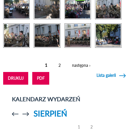
1
2
następna ›
Strony
Lista galerii
DRUKUJ
PDF
KALENDARZ WYDARZEŃ
SIERPIEŃ
Przejdź do
Przejdź do
poprzedniego
poprzedniego
miesiąca
miesiąca
1
2