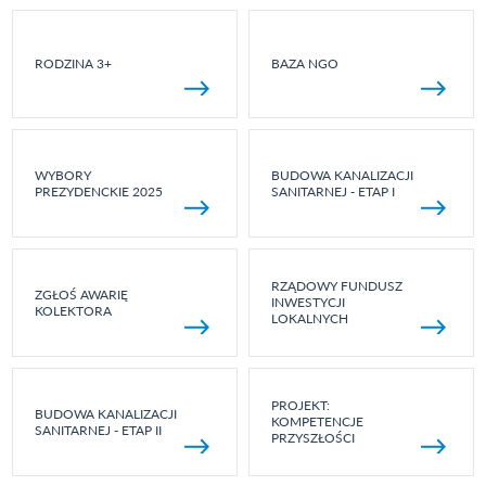
RODZINA 3+
BAZA NGO
WYBORY
BUDOWA KANALIZACJI
PREZYDENCKIE 2025
SANITARNEJ - ETAP I
RZĄDOWY FUNDUSZ
ZGŁOŚ AWARIĘ
INWESTYCJI
KOLEKTORA
LOKALNYCH
PROJEKT:
BUDOWA KANALIZACJI
KOMPETENCJE
SANITARNEJ - ETAP II
PRZYSZŁOŚCI