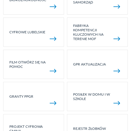
SAMORZĄD
FABRYKA
KOMPETENCJI
CYFROWE LUBELSKIE
KLUCZOWYCH NA
TERENIE MOF
FILM OTWÓRZ SIĘ NA
GPR AKTUALIZACJA
POMOC
POSIŁEK W DOMU I W
GRANTY PPGR
SZKOLE
PROJEKT CYFROWA
REJESTR ŻŁOBKÓW
GMINA