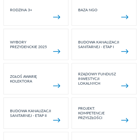
RODZINA 3+
BAZA NGO
WYBORY
BUDOWA KANALIZACJI
PREZYDENCKIE 2025
SANITARNEJ - ETAP I
RZĄDOWY FUNDUSZ
ZGŁOŚ AWARIĘ
INWESTYCJI
KOLEKTORA
LOKALNYCH
PROJEKT:
BUDOWA KANALIZACJI
KOMPETENCJE
SANITARNEJ - ETAP II
PRZYSZŁOŚCI