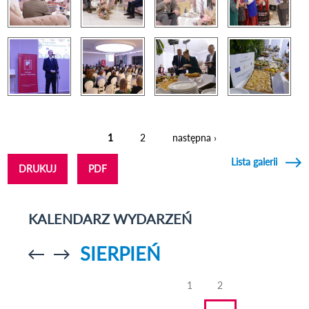
1
2
następna ›
Strony
Lista galerii
DRUKUJ
PDF
KALENDARZ WYDARZEŃ
SIERPIEŃ
Przejdź do
Przejdź do
poprzedniego
poprzedniego
miesiąca
miesiąca
1
2