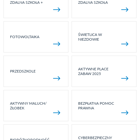
ZDALNA SZKOŁA +
ZDALNA SZKOŁA
ŚWIETLICA W
FOTOWOLTAIKA
NIEZDOWIE
AKTYWNE PLACE
PRZEDSZKOLE
ZABAW 2025
AKTYWNY MALUCH/
BEZPŁATNA POMOC
ŻŁOBEK
PRAWNA
CYBERBEZPIECZNY
BIORÓŻNORODNOŚĆ