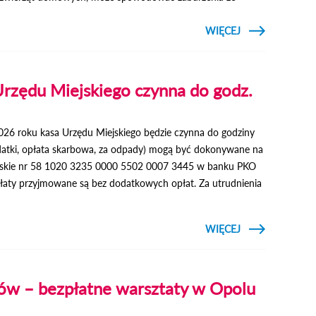
CZYTAJ
WIĘCEJ
O WIOSENNA
AKCJA
SZCZEPIENIA
LISÓW
PRZECIWKO
Urzędu Miejskiego czynna do godz.
WŚCIEKLIŹNIE
2026 roku kasa Urzędu Miejskiego będzie czynna do godziny
datki, opłata skarbowa, za odpady) mogą być dokonywane na
lskie nr 58 1020 3235 0000 5502 0007 3445 w banku PKO
aty przyjmowane są bez dodatkowych opłat. Za utrudnienia
CZYTAJ
WIĘCEJ
O 3
KWIETNIA
KASA
URZĘDU
MIEJSKIEGO
ców – bezpłatne warsztaty w Opolu
CZYNNA
DO GODZ.
10:00