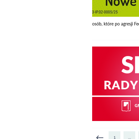
osób, które po agresji Fed
Strony
1
…