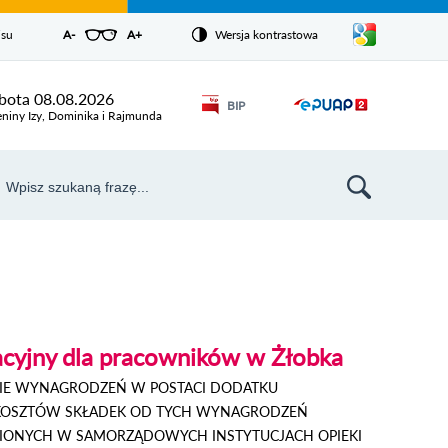
Pokaż/ukryj
isu
A-
pomniejsz czcionkę
A+
powiększ czcionkę
Wersja kontrastowa
Zresetuj czcionkę
listę
języków
Odnośnik
bota 08.08.2026
BIP
Odnośnik
otworzy się w
eniny Izy, Dominika i Rajmunda
nowym oknie
otworzy
się w
aj
nowym
szukiwarka
oknie
yjny dla pracowników w Żłobka
NIE WYNAGRODZEŃ W POSTACI DODATKU
KOSZTÓW SKŁADEK OD TYCH WYNAGRODZEŃ
ONYCH W SAMORZĄDOWYCH INSTYTUCJACH OPIEKI