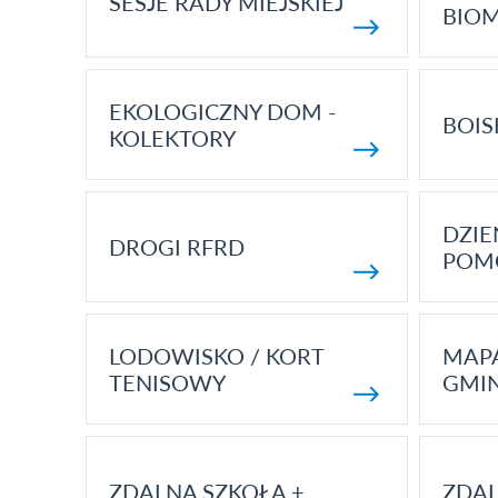
SESJE RADY MIEJSKIEJ
BIO
EKOLOGICZNY DOM -
BOIS
KOLEKTORY
DZI
DROGI RFRD
POM
LODOWISKO / KORT
MAP
TENISOWY
GMI
ZDALNA SZKOŁA +
ZDAL