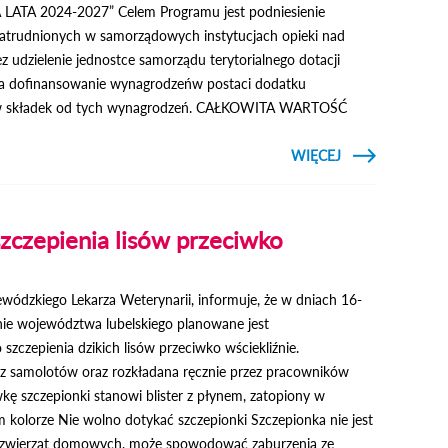
ATA 2024-2027” Celem Programu jest podniesienie
trudnionych w samorządowych instytucjach opieki nad
z udzielenie jednostce samorządu terytorialnego dotacji
na dofinansowanie wynagrodzeńw postaci dodatku
ów składek od tych wynagrodzeń. CAŁKOWITA WARTOŚĆ
CZYTAJ
WIĘCEJ
O DODATE
MOTYWACYJN
DL
PRACOWNIKÓ
W ŻŁOBK
zczepienia lisów przeciwko
dzkiego Lekarza Weterynarii, informuje, że w dniach 16-
enie województwa lubelskiego planowane jest
zczepienia dzikich lisów przeciwko wściekliźnie.
 z samolotów oraz rozkładana ręcznie przez pracowników
kę szczepionki stanowi blister z płynem, zatopiony w
 kolorze Nie wolno dotykać szczepionki Szczepionka nie jest
a zwierząt domowych, może spowodować zaburzenia ze