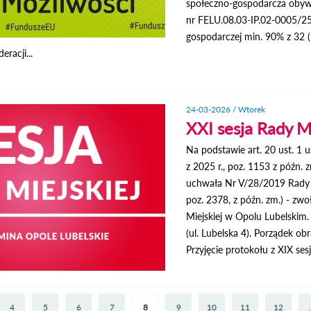
społeczno-gospodarcza obywat
nr FELU.08.03-IP.02-0005/25
gospodarczej min. 90% z 32 (
eracji...
24-03-2026 / Wtorek
XXI sesja Rady M
Na podstawie art. 20 ust. 1 
z 2025 r., poz. 1153 z późn. 
uchwała Nr V/28/2019 Rady Mie
poz. 2378, z późn. zm.) - zw
Miejskiej w Opolu Lubelskim.
(ul. Lubelska 4). Porządek obr
Przyjęcie protokołu z XIX sesji
4
5
6
7
8
9
10
11
12