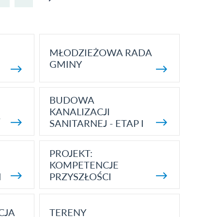
W OPOLU
LUBELSKIM
MŁODZIEŻOWA RADA
GMINY
BUDOWA
KANALIZACJI
5
SANITARNEJ - ETAP I
PROJEKT:
KOMPETENCJE
I
PRZYSZŁOŚCI
CJA
TERENY