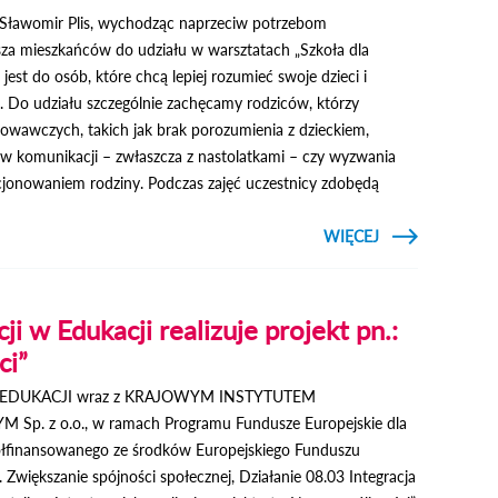
 Sławomir Plis, wychodząc naprzeciw potrzebom
sza mieszkańców do udziału w warsztatach „Szkoła dla
jest do osób, które chcą lepiej rozumieć swoje dzieci i
. Do udziału szczególnie zachęcamy rodziców, którzy
owawczych, takich jak brak porozumienia z dzieckiem,
w komunikacji – zwłaszcza z nastolatkami – czy wyzwania
jonowaniem rodziny. Podczas zajęć uczestnicy zdobędą
CZYTAJ
WIĘCEJ
O SZKOŁA
DLA
RODZICÓW
–
BEZPŁATNE
i w Edukacji realizuje projekt pn.:
WARSZTATY
W OPOLU
ci”
LUBELSKIM
EDUKACJI wraz z KRAJOWYM INSTYTUTEM
 z o.o., w ramach Programu Fundusze Europejskie dla
łfinansowanego ze środków Europejskiego Funduszu
. Zwiększanie spójności społecznej, Działanie 08.03 Integracja