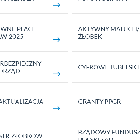
YWNE PLACE
AKTYWNY MALUCH/
AW 2025
ŻŁOBEK
RBEZPIECZNY
CYFROWE LUBELSKI
ORZĄD
AKTUALIZACJA
GRANTY PPGR
RZĄDOWY FUNDUS
STR ŻŁOBKÓW
POLSKI ŁAD