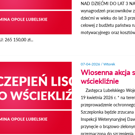
NAD DZIEĆMI DO LAT 3 NA L
wynagrodzeń pracowników za
dziećmi w wieku do lat 3 prze
celowej z budżetu państwa 
motywacyjnego oraz koszt
265 150,00 zł...
07-04-2026 / Wtorek
Wiosenna akcja s
wściekliźnie
Zastępca Lubelskiego Wojewó
19 kwietnia 2026 r. * na ter
przeprowadzenie ochronnego s
Szczepionka będzie zrzucana
Inspekcji Weterynaryjnej Daw
przynęcie o brązowo-zielonym
przeznaczona do szczepieni