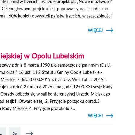
eli państw trzecich, realizuje projekt pt: „Nowe możliwości”
 Celem głównym projektu jest poprawa sytuacji społeczno-
min. 60% kobiet) obywateli państw trzecich, w szczególności
CZYTAJ
WIĘCEJ
O FUNDACJA
INNOWACJI
W EDUKACJI
REALIZUJE
PROJEKT PN.:
iejskiej w Opolu Lubelskim
„NOWE
MOŻLIWOŚCI”
ustawy z dnia 8 marca 1990 r. o samorządzie gminnym (Dz.U.
zm.) oraz § 16 ust. 1 i 2 Statutu Gminy Opole Lubelskie -
jskiej z dnia 07.03.2019 r. (Dz. Urz. Woj. Lub. z 2019 r.,
ołuję na dzień 27 marca 2026 r. na godz. 12:00 XXI sesję Rady
 Obrady odbędą się w sali konferencyjnej Urzędu Miejskiego
ad sesji:1. Otwarcie sesji.2. Przyjęcie porządku obrad.3.
 Rady Miejskiej.4. Przyjęcie protokołu z...
CZYTAJ
WIĘCEJ
O XXI
SESJA
RADY
MIEJSKIEJ
…
56