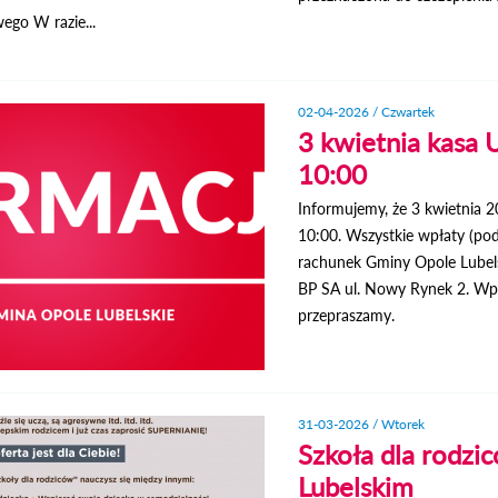
ego W razie...
02-04-2026 / Czwartek
3 kwietnia kasa 
10:00
Informujemy, że 3 kwietnia 
10:00. Wszystkie wpłaty (po
rachunek Gminy Opole Lube
BP SA ul. Nowy Rynek 2. Wpł
przepraszamy.
31-03-2026 / Wtorek
Szkoła dla rodzi
Lubelskim