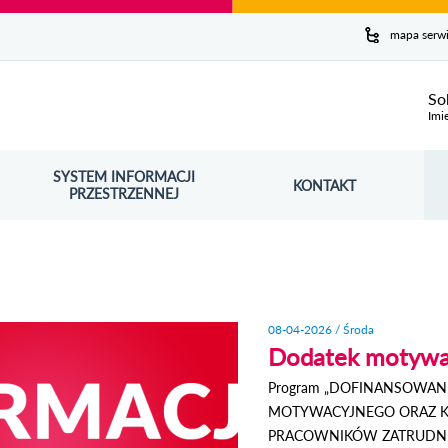
y serwis
mapa serw
ej
So
Imi
SYSTEM INFORMACJI
Szuk
KONTAKT
OŚNIK OTWORZY SIĘ W NOWYM OKNIE
PRZESTRZENNEJ
Wy
08-04-2026 / Środa
Dodatek motywac
Program „DOFINANSOWA
MOTYWACYJNEGO ORAZ 
PRACOWNIKÓW ZATRUDNI