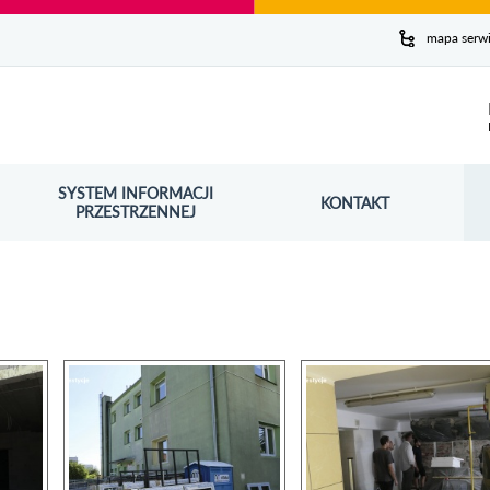
y serwis
mapa serw
ej
SYSTEM INFORMACJI
Szuk
KONTAKT
OŚNIK OTWORZY SIĘ W NOWYM OKNIE
PRZESTRZENNEJ
Wy