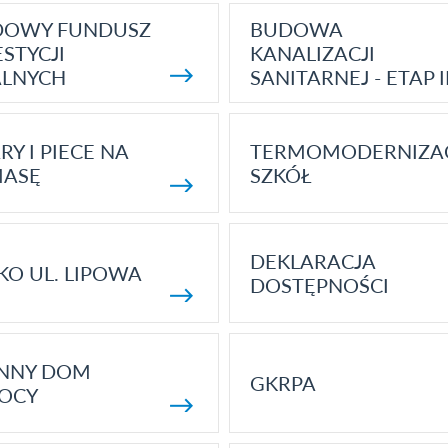
DOWY FUNDUSZ
BUDOWA
STYCJI
KANALIZACJI
ALNYCH
SANITARNEJ - ETAP I
RY I PIECE NA
TERMOMODERNIZA
MASĘ
SZKÓŁ
DEKLARACJA
KO UL. LIPOWA
DOSTĘPNOŚCI
ENNY DOM
GKRPA
OCY