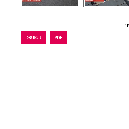
‹ 
Strony
DRUKUJ
PDF