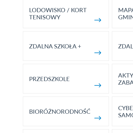
LODOWISKO / KORT
MAP
TENISOWY
GMI
ZDALNA SZKOŁA +
ZDAL
AKT
PRZEDSZKOLE
ZAB
CYBE
BIORÓŻNORODNOŚĆ
SAM