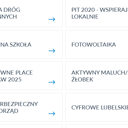
A DRÓG
PIT 2020 - WSPIERAJ
NNYCH
LOKALNIE
NA SZKOŁA
FOTOWOLTAIKA
YWNE PLACE
AKTYWNY MALUCH/
AW 2025
ŻŁOBEK
RBEZPIECZNY
CYFROWE LUBELSKI
ORZĄD