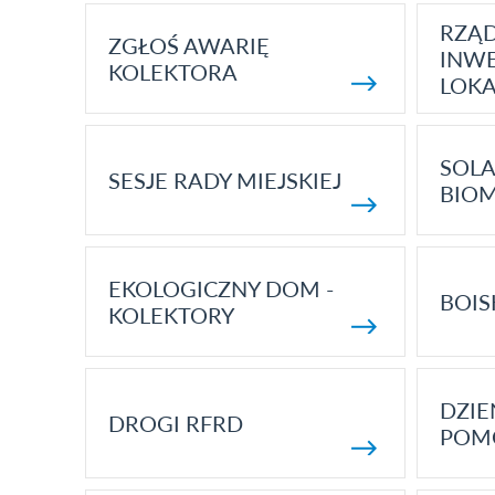
RZĄ
ZGŁOŚ AWARIĘ
INWE
KOLEKTORA
LOK
SOLA
SESJE RADY MIEJSKIEJ
BIO
EKOLOGICZNY DOM -
BOIS
KOLEKTORY
DZI
DROGI RFRD
POM