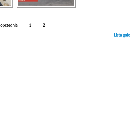
poprzednia
1
2
Lista gale