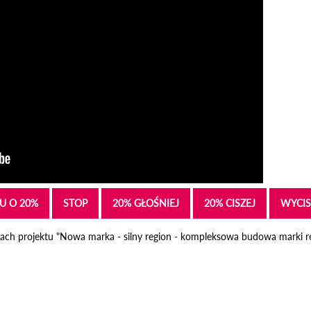
U O 20%
STOP
20% GŁOŚNIEJ
20% CISZEJ
WYCIS
ach projektu "Nowa marka - silny region - kompleksowa budowa marki r