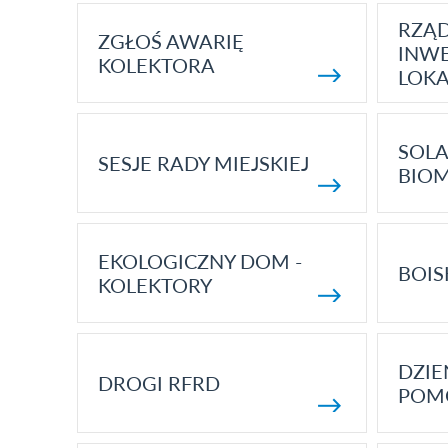
RZĄ
ZGŁOŚ AWARIĘ
INWE
KOLEKTORA
LOK
SOLA
SESJE RADY MIEJSKIEJ
BIO
EKOLOGICZNY DOM -
BOIS
KOLEKTORY
DZI
DROGI RFRD
POM