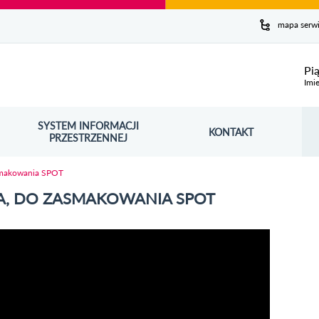
y serwis
mapa serw
ej
Pi
Imie
SYSTEM INFORMACJI
Szuk
KONTAKT
OŚNIK OTWORZY SIĘ W NOWYM OKNIE
PRZESTRZENNEJ
Wy
asmakowania SPOT
IA, DO ZASMAKOWANIA SPOT