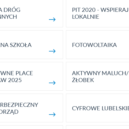
A DRÓG
PIT 2020 - WSPIERAJ
NNYCH
LOKALNIE
NA SZKOŁA
FOTOWOLTAIKA
YWNE PLACE
AKTYWNY MALUCH/
AW 2025
ŻŁOBEK
RBEZPIECZNY
CYFROWE LUBELSKI
ORZĄD