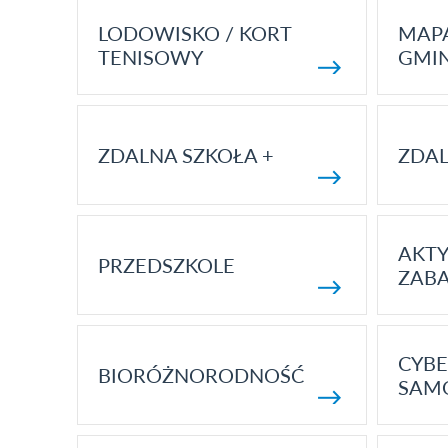
LODOWISKO / KORT
MAP
TENISOWY
GMI
ZDALNA SZKOŁA +
ZDAL
AKT
PRZEDSZKOLE
ZAB
CYBE
BIORÓŻNORODNOŚĆ
SAM