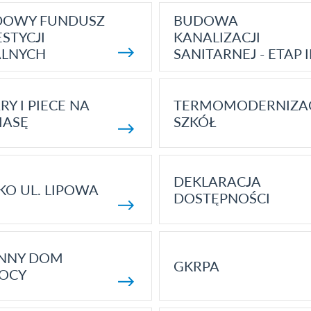
DOWY FUNDUSZ
BUDOWA
STYCJI
KANALIZACJI
ALNYCH
SANITARNEJ - ETAP I
RY I PIECE NA
TERMOMODERNIZA
MASĘ
SZKÓŁ
DEKLARACJA
KO UL. LIPOWA
DOSTĘPNOŚCI
ENNY DOM
GKRPA
OCY