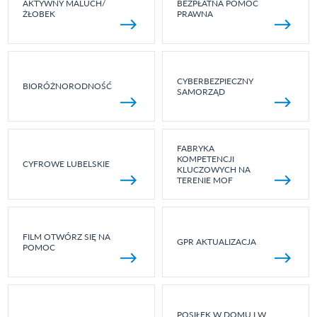
AKTYWNY MALUCH/
BEZPŁATNA POMOC
ŻŁOBEK
PRAWNA
CYBERBEZPIECZNY
BIORÓŻNORODNOŚĆ
SAMORZĄD
FABRYKA
KOMPETENCJI
CYFROWE LUBELSKIE
KLUCZOWYCH NA
TERENIE MOF
FILM OTWÓRZ SIĘ NA
GPR AKTUALIZACJA
POMOC
POSIŁEK W DOMU I W