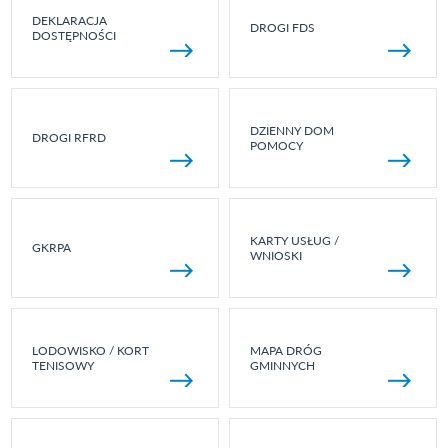
DEKLARACJA
DROGI FDS
DOSTĘPNOŚCI
DZIENNY DOM
DROGI RFRD
POMOCY
KARTY USŁUG /
GKRPA
WNIOSKI
LODOWISKO / KORT
MAPA DRÓG
TENISOWY
GMINNYCH