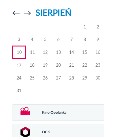
SIERPIEŃ
Przejdź do
Przejdź do
poprzedniego
poprzedniego
miesiąca
miesiąca
1
2
3
4
5
6
7
8
9
10
11
12
13
14
15
16
18
19
20
21
22
23
17
24
25
26
27
28
29
30
31
Kino Opolanka
OCK